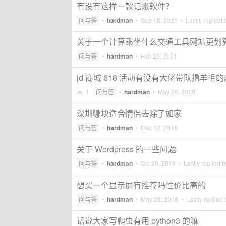
有没有这样一款记账软件？
问与答
•
hardman
•
Sep 18, 2021
• Lastly replied
关于一个计算乘坐什么交通工具网站更划
问与答
•
hardman
•
Feb 20, 2021
jd 商城 618 活动有没有大佬带队撸羊毛
1
问与答
•
hardman
•
May 26, 2020
深圳哪块适合情侣去除了如家
问与答
•
hardman
•
Dec 12, 2018
关于 Wordpress 的一些问题
问与答
•
hardman
•
Oct 20, 2018
• Lastly replied 
想买一个显示屏有推荐吗性价比高的
问与答
•
hardman
•
May 28, 2018
• Lastly replied
话说大家写爬虫有用 python3 的嘛