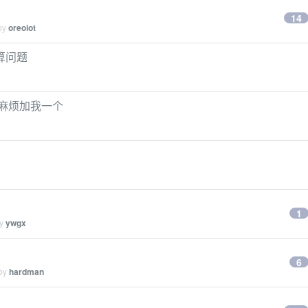
14
 by
oreoiot
算问题
的麻烦加我一个
1
by
ywgx
6
 by
hardman