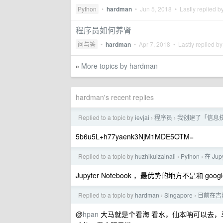
Python
•
hardman
•
Jun 5, 2018
• Lastly replied b
程序员如何养肾
问与答
•
hardman
•
Apr 7, 2018
• Lastly replied b
More topics by hardman
»
hardman's recent replies
Replied to a topic by
ievjai
程序员
我创建了「信息
›
›
5b6u5L+h77yaenk3NjM1MDE5OTM=
Replied to a topic by
huzhikuizainali
Python
在 Ju
›
›
Jupyter Notebook ，最优势的地方不是和 goo
Replied to a topic by
hardman
Singapore
目前在吉
›
›
@
hpan
大马就是个看海 看水，仙本呐可以去，马