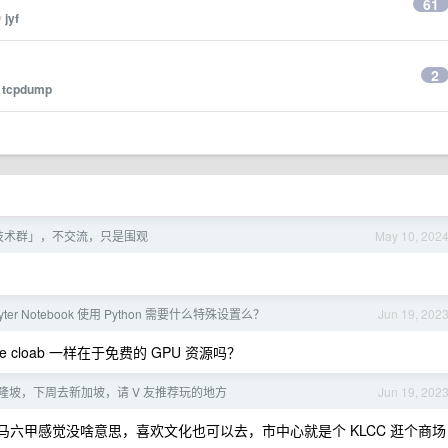
61
y
jyf
2
y
tcpdump
技术群」，不交流，只是围观
May 10, 202
pyter Notebook 使用 Python 需要什么特殊设置么？
Jun 19, 202
gle cloab 一样在于免费的 GPU 资源吗？
隆坡，下周去新加坡，请 V 友推荐玩的地方
Jun 19, 202
六甲感觉没啥意思，喜欢文化也可以去，市中心就是个 KLCC 逛个商场