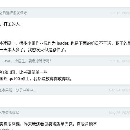
之后选择愈发保守
Jun 18, 202
，打工的人。
读硕士，很多小组作业我作为 leader, 也是下面的组员不干活，我干的
一天事太多了，我想发火但是忍住了。
 Java ，应届生，要考虑转行吗？
Jun 18, 202
以考虑出国，比考研简单一些
国外 qs100 硕士，我都没放弃你放弃啥。
果啦，分子冲冲冲......
Sep 24, 202
术书盗版现状
May 26, 202
卖盗版网课，昨天我还看见卖盗版星巴克，盗版肯德基