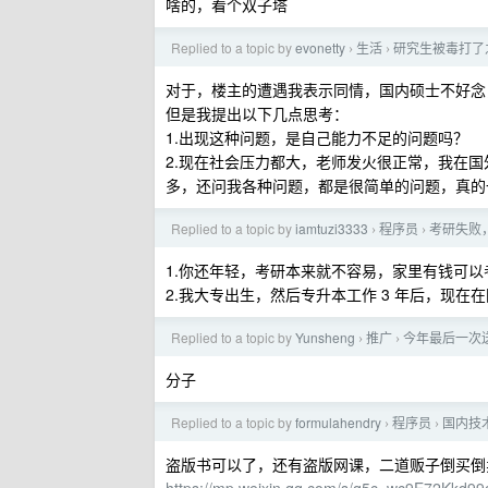
啥的，看个双子塔
Replied to a topic by
evonetty
生活
研究生被毒打了
›
›
对于，楼主的遭遇我表示同情，国内硕士不好念
但是我提出以下几点思考：
1.出现这种问题，是自己能力不足的问题吗？
2.现在社会压力都大，老师发火很正常，我在国外
多，还问我各种问题，都是很简单的问题，真的
Replied to a topic by
iamtuzi3333
程序员
考研失败，
›
›
1.你还年轻，考研本来就不容易，家里有钱可
2.我大专出生，然后专升本工作 3 年后，现在在
Replied to a topic by
Yunsheng
推广
今年最后一次送水
›
›
分子
Replied to a topic by
formulahendry
程序员
国内技
›
›
盗版书可以了，还有盗版网课，二道贩子倒买倒