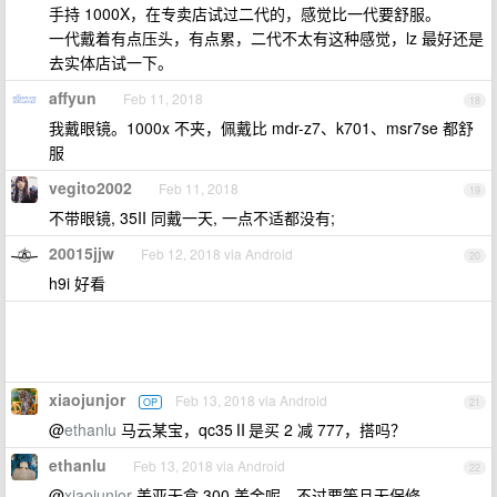
手持 1000X，在专卖店试过二代的，感觉比一代要舒服。
一代戴着有点压头，有点累，二代不太有这种感觉，lz 最好还是
去实体店试一下。
affyun
Feb 11, 2018
18
我戴眼镜。1000x 不夹，佩戴比 mdr-z7、k701、msr7se 都舒
服
vegito2002
Feb 11, 2018
19
不带眼镜, 35II 同戴一天, 一点不适都没有;
20015jjw
Feb 12, 2018 via Android
20
h9i 好看
xiaojunjor
Feb 13, 2018 via Android
OP
21
@
ethanlu
马云某宝，qc35Ⅱ是买 2 减 777，搭吗？
ethanlu
Feb 13, 2018 via Android
22
@
xiaojunjor
美亚无盒 300 美金呢，不过要等且无保修