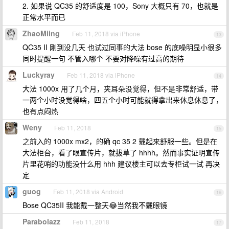
2. 如果说 QC35 的舒适度是 100，Sony 大概只有 70，也就是
正常水平而已
ZhaoMiing
Feb 11, 2018 via iPhone
13
QC35 II 刚到没几天 也试过同事的大法 bose 的底噪明显小很多
同时提醒一句 不管入哪个 不要对降噪有过高的期待
Luckyray
Feb 11, 2018 via iPhone
14
大法 1000x 用了几个月，夹耳朵没觉得，但不是非常舒适，带
一两个小时没觉得啥，四五个小时可能就得拿出来休息休息了，
也有点闷热
Weny
Feb 11, 2018
15
之前入的 1000x mx2，的确 qc 35 2 戴起来舒服一些。但是在
大法柜台，看了眼宣传片，就拔草了 hhhh。然而事实证明宣传
片里花哨的功能没什么用 hhh 建议楼主可以去专柜试一试 再决
定
guog
Feb 11, 2018 via Android
16
Bose QC35II 我能戴一整天😂当然我不戴眼镜
Parabolazz
Feb 11, 2018
17