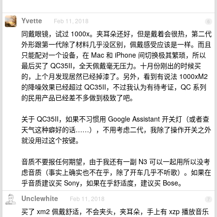
Yvette
Feb 11, 2018
6
同戴眼镜，试过 1000x。夹耳朵还好，但是戴着会很热，第二代
外形跟第一代除了材料几乎没区别，佩戴感受应该是一样。而且
只能配对一个设备，在 Mac 和 iPhone 间切换极其繁琐，所以
最后买了 QC35II，全天佩戴毫无压力。十月份刚出的时候买
的，上个月发现居然已经掉漆了。另外，看到有说法 1000xM2
的降噪效果已经超过 QC35II，不过我认为有待考证，QC 系列
的民用产品已经差不多做到极致了吧。
关于 QC35II，如果不习惯用 Google Assistant 开关灯（或者查
天气这种癖好的话……），不用考虑二代，我除了操作开关之外
就没用过这个按键。
音质不要报任何期望，由于我还有一副 N3 可以一起用所以没考
虑音质（事实上确实也不在乎，除了开车几乎不听歌）。如果在
乎音质建议买 Sony，如果在乎舒适度，建议买 Bose。
Unclewhite
Feb 11, 2018
7
买了 xm2 佩戴舒适，不会夹头，夹耳朵，手上有 xzp 播放音乐