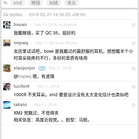
xm2
眼镜
纠结
夹头
24 replies
•
2018-02-27 16:36:25 +08:00
hsuan
Feb 11, 2018 via Android
1
我戴眼镜，买了 QC 35，挺好的
trepwq
Feb 11, 2018 via iPhone
2
去店里试试吧，bose 是我戴过的最舒服的耳机，想想戴半个小
时耳朵就疼的不行，多好的音质有啥用
xiaojunjor
Feb 11, 2018
OP
3
@
trepwq
嗯，有道理
lucifer9
Feb 11, 2018
4
1000X 不夹耳朵。xm2 要是设计没有太大变化估计也类似吧
takato
Feb 11, 2018
5
XM2 党飘过，不觉得夹
相关信息：高度近视党。。脸型：马脸。