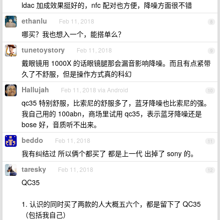
ldac 加成效果挺好的，nfc 配对也方便，降噪方面很不错
ethanlu
Feb 11, 2018
8
哪买？我也想入一个，能搭单么？
tunetoystory
Feb 11, 2018
9
戴眼镜用 1000X 的话眼镜腿那会漏音影响降噪。而且有点紧带
久了不舒服，但是操作方式真的科幻
Hallujah
Feb 11, 2018 via Android
10
qc35 特别舒服，比索尼的舒服多了，蓝牙降噪也比索尼的强。
我自己用的 100abn，商场里试用 qc35，表示蓝牙降噪还是
bose 好，音质听不出来。
beddo
Feb 11, 2018
11
我有纠结过 所以俩个都买了 都是上一代 出掉了 sony 的。
taresky
Feb 11, 2018
12
QC35
1. 认识的同时买了两款的人大概五六个，都是留下了 QC35
（包括我自己）