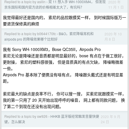
Replied to a topic by asilin
双 11 想入手 WH-1000XM4， 但发现
2020 年
›
11 月 1 日
京东国际和国内官方店的价格相差太大了，有坑吗？
我觉得最好还是国内的， 索尼的品控跟摸奖一样， 到时候国际版万一
要退货保修真的麻烦
Replied to a topic by b0644170fc
B&O，索尼降噪耳机和
2020 年 10
›
月 8 日
airpods pro 的降噪效果哪个比较好
我有 Sony WH-1000XM3，Bose QC35II，Airpods Pro
索尼无论是降噪还是音质都是明显最好的，bose 有点在于做工很好，
更耐操， 索尼的塑料感很强， 但是音质真的有点欠缺， 降噪略微差
一些。
Airpods Pro 基本除了便携没有啥有点， 降噪跟头戴式还是有明显差
距。
索尼最大的缺点是良率不行， 你可以搜一搜， 买索尼就跟摸奖一样，
我的第一只用了 20 天开始出现呼呼的噪音， 网上都有同款问题， 换
了第二个到现在还没有出现问题。
Replied to a topic by sw926
HHKB 蓝牙版经常触发音量快捷
2020 年 9 月
›
24 日
键，怎么解决