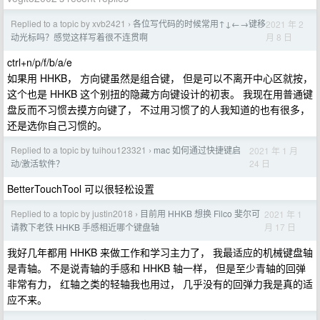
Replied to a topic by xvb2421
各位写代码的时候常用↑↓←→键移
2021 年 2
›
月 8 日
动光标吗？感觉这样写着很不连贯啊
ctrl+n/p/f/b/a/e
如果用 HHKB， 方向键虽然是组合键， 但是可以不离开中心区就按，
这个也是 HHKB 这个别扭的隐藏方向键设计的初衷。 我现在用普通键
盘反而不习惯去摸方向键了， 不过用习惯了的人我知道的也有很多，
还是选你自己习惯的。
Replied to a topic by tuihou123321
mac 如何通过快捷键启
2021 年 1 月
›
24 日
动/激活软件？
BetterTouchTool 可以很轻松设置
Replied to a topic by justin2018
目前用 HHKB 想换 Filco 斐尔可
2021 年 1
›
月 17 日
请教下老铁 HHKB 手感相近哪个键盘轴
我好几年都用 HHKB 来做工作和学习主力了， 我最适应的机械键盘轴
是青轴。 不是说青轴的手感和 HHKB 轴一样， 但是至少青轴的回弹
非常有力， 红轴之类的轻轴我也用过， 几乎没有的回弹力我是真的适
应不来。