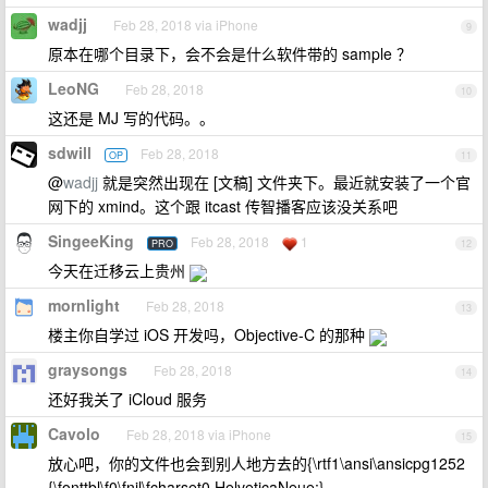
wadjj
Feb 28, 2018 via iPhone
9
原本在哪个目录下，会不会是什么软件带的 sample ？
LeoNG
Feb 28, 2018
10
这还是 MJ 写的代码。。
sdwill
Feb 28, 2018
OP
11
@
wadjj
就是突然出现在 [文稿] 文件夹下。最近就安装了一个官
网下的 xmind。这个跟 itcast 传智播客应该没关系吧
SingeeKing
Feb 28, 2018
1
PRO
12
今天在迁移云上贵州
mornlight
Feb 28, 2018
13
楼主你自学过 iOS 开发吗，Objective-C 的那种
graysongs
Feb 28, 2018
14
还好我关了 iCloud 服务
Cavolo
Feb 28, 2018 via iPhone
15
放心吧，你的文件也会到别人地方去的{\rtf1\ansi\ansicpg1252
{\fonttbl\f0\fnil\fcharset0 HelveticaNeue;}