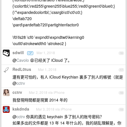
{\colortbl;\red255\green255\blue255;\red0\green0\blue0;}
{\*\expandedcolortbl;;\cssrgb\c0\c0\c0;}
\deftab720
\pard\pardeftab720\partightenfactor0
\f0\fs28 \cf0 \expnd0\expndtw0\kerning0
\outl0\strokewidth0 \strokec2 }
sdwill
Mar 1, 2018
OP
16
@
Cavolo
😩已经关了 iCloud 了。
RedL0tus
Mar 1, 2018
17
還有更可怕的，有人 iCloud Keychian 裏多了別人的帳號（就是
@
cctrv
cctrv
Mar 2, 2018 via iPhone
18
我發現時間都是現實 2014 年的
kskdnda
Mar 3, 2018 via iPhone
19
@
cctrv
你真的遇见 keychain 多了别人的账号密码？
如果多出的文件都是 13 年 14 年什么的，我的胡乱理解是，你