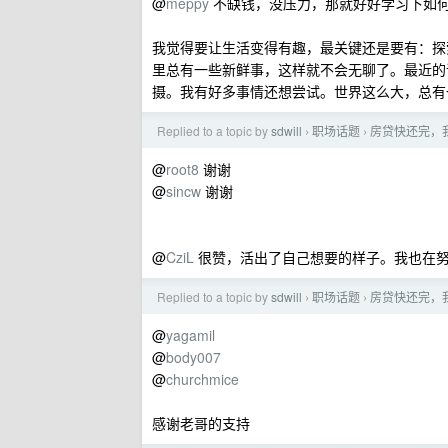
@
meppy
不缺钱，没压力，那就好好学习下如
我觉得要让生活变得有趣，最关键还是要有：探
里总有一些新鲜事，这样就不会无聊了。最近的
摄。我有好多事情还想尝试。世界这么大，总有
Replied to a topic by
sdwill
职场话题
房贷快还完，我
›
›
@
root8
谢谢
@
sincw
谢谢
@
CziL
很赞，活出了自己想要的样子。我也在努
Replied to a topic by
sdwill
职场话题
房贷快还完，我
›
›
@
yagamil
@
body007
@
churchmice
感谢老哥的支持