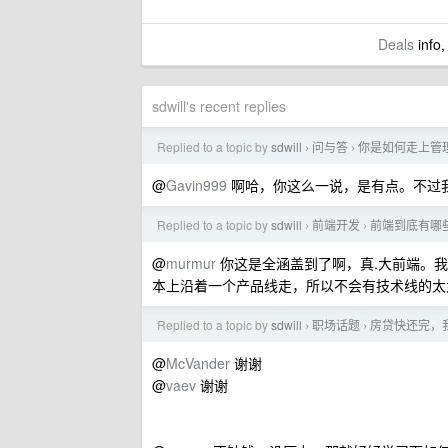
Deals
info,
sdwill's recent replies
Replied to a topic by
sdwill
问与答
你是如何走上管
›
›
@
Gavin999
啊哈，你这么一说，是有点。不过
Replied to a topic by
sdwill
前端开发
前端到底有哪
›
›
@
murmur
你这是全涵盖到了啊，真.大前端。我主要是
本上沿着一个产品线走，所以不会有技术线的太
Replied to a topic by
sdwill
职场话题
房贷快还完，我
›
›
@
McVander
谢谢
@
vaev
谢谢