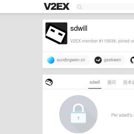
sdwill
V2EX member #115638, joined on
sundingwen.cn
geekwen
sdwill
提问
技术
Per sdwill's 