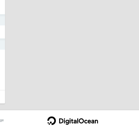
5
5
ge