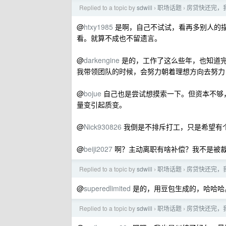
Replied to a topic by
sdwill
职场话题
房贷快还完，我
›
›
@
htxy1985
是啊，自己不试试，看再多别人的
看。就算不成也不留遗言。
@
darkengine
是的，工作了这么些年，也知道
我带领团队的时候，会努力朝着理想方向去努力
@
bojue
自己也是尝试想摸索一下。但资本不够
量变引起质变。
@
Nick930826
我倒是不排斥打工，只是希望有
@
beiji2027
啊？主动离职有啥补偿？我不是被
Replied to a topic by
sdwill
职场话题
房贷快还完，我
›
›
@
superedlimited
是的，用豆包生成的，哈哈哈。
Replied to a topic by
sdwill
职场话题
房贷快还完，我
›
›