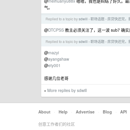
@
meihuanyu88x
嗯嗯，我也是纠结了好久。最
气。
Replied to a topic by
sdwill
职场话题
房贷快还完，我
›
›
@
DTCPSS
教主必须关注了，这一波 sub7 
Replied to a topic by
sdwill
职场话题
房贷快还完，我
›
›
@
mazyi
@
ayangshaw
@
ety001
感谢几位老哥
More replies by sdwill
»
About
·
Help
·
Advertise
·
Blog
·
API
创意工作者们的社区