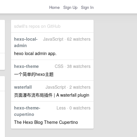
Home
Sign Up
Sign In
sdwill's repos on GitHub
hexo-local-
JavaScript · 62 watchers
admin
hexo local admin app.
hexo-theme
CSS · 38 watchers
一个简单的hexo主题
waterfall
JavaScript · 2 watchers
页面瀑布流布局插件 | A waterfall plugin
hexo-theme-
Less · 0 watchers
cupertino
The Hexo Blog Theme Cupertino