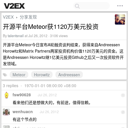
V2EX
分享发现
›
开源平台Meteor获1120万美元投资
By
talentsnail
at Jul 26, 2012 · 3106 views
开源平台Meteor今日宣布A轮融资谈判结束，获得来自Andreessen
Horowitz和Matrix Partners两家投资机构价值1120万美元的资金。这
是Andreessen Horowitz继1亿美元投资Github之后又一次投资软件开
发领域。
Meteor
Horowitz
Andreessen
3 replies
•
1970-01-01 08:00:00 +08:00
fsw90628
Jul 26, 2012
1
看来他们还是想做大的，有前途，值得信赖。
wenhuacn
Jul 26, 2012
2
有这个节点的