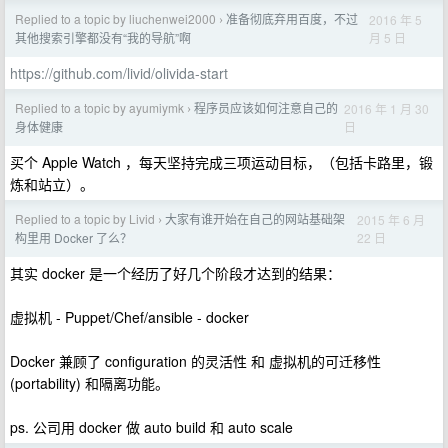
Replied to a topic by liuchenwei2000
准备彻底弃用百度，不过
2016 年 5
›
月 5 日
其他搜索引擎都没有“我的导航”啊
https://github.com/livid/olivida-start
Replied to a topic by ayumiymk
程序员应该如何注意自己的
2016 年 1 月 30
›
日
身体健康
买个 Apple Watch ，每天坚持完成三项运动目标，（包括卡路里，锻
炼和站立）。
Replied to a topic by Livid
大家有谁开始在自己的网站基础架
2015 年 6 月
›
22 日
构里用 Docker 了么？
其实 docker 是一个经历了好几个阶段才达到的结果：
虚拟机 - Puppet/Chef/ansible - docker
Docker 兼顾了 configuration 的灵活性 和 虚拟机的可迁移性
(portability) 和隔离功能。
ps. 公司用 docker 做 auto build 和 auto scale