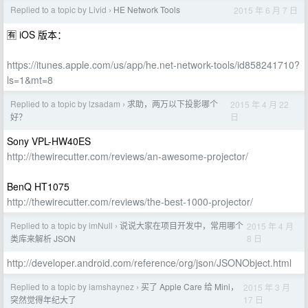
Replied to a topic by Livid
HE Network Tools
2015 年 6 月 7 日
›
🈶 iOS 版本：
https://itunes.apple.com/us/app/he.net-network-tools/id858241710?
ls=1&mt=8
Replied to a topic by lzsadam
求助，两万以下投影哪个
2015 年 4 月 22
›
日
好？
Sony VPL-HW40ES
http://thewirecutter.com/reviews/an-awesome-projector/
BenQ HT1075
http://thewirecutter.com/reviews/the-best-1000-projector/
Replied to a topic by imNull
说说大家在项目开发中，常用哪个
2015 年 4 月
›
8 日
类库来解析 JSON
http://developer.android.com/reference/org/json/JSONObject.html
Replied to a topic by iamshaynez
买了 Apple Care 给 Mini，
2015 年 3 月
›
17 日
突然觉得年纪大了