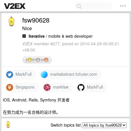
fsw90628
Nice
🏢
Iterative
/ mobile & web developer
V2EX member #277, joined on 2010-04-29 00:05:21
+08:00
2
57
10
MarkFull
markabstract.fuhuier.com
Singapore
markfsw
MarkFull
iOS, Android, Rails, Symfony 开发者
在努力成为一名合格的设计师。
Switch topics list