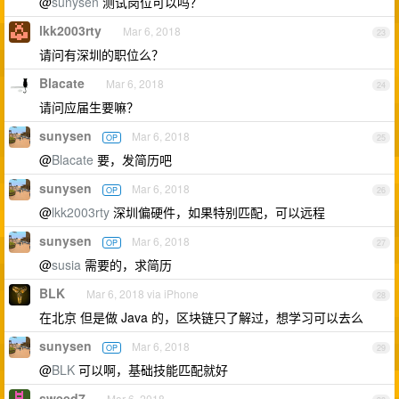
@
sunysen
测试岗位可以吗？
lkk2003rty
Mar 6, 2018
23
请问有深圳的职位么？
Blacate
Mar 6, 2018
24
请问应届生要嘛？
sunysen
Mar 6, 2018
OP
25
@
Blacate
要，发简历吧
sunysen
Mar 6, 2018
OP
26
@
lkk2003rty
深圳偏硬件，如果特别匹配，可以远程
sunysen
Mar 6, 2018
OP
27
@
susia
需要的，求简历
BLK
Mar 6, 2018 via iPhone
28
在北京 但是做 Java 的，区块链只了解过，想学习可以去么
sunysen
Mar 6, 2018
OP
29
@
BLK
可以啊，基础技能匹配就好
sweed7
Mar 6, 2018