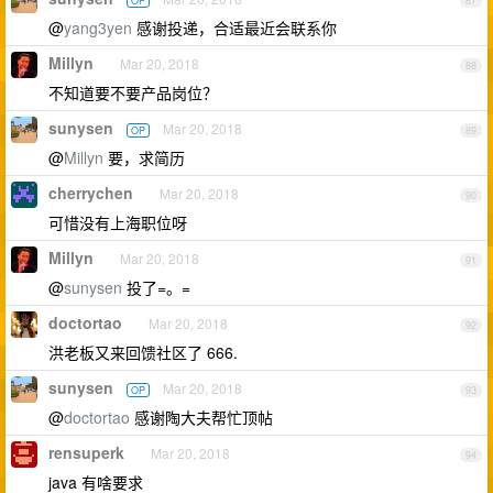
OP
87
@
yang3yen
感谢投递，合适最近会联系你
Millyn
Mar 20, 2018
88
不知道要不要产品岗位？
sunysen
Mar 20, 2018
OP
89
@
Millyn
要，求简历
cherrychen
Mar 20, 2018
90
可惜没有上海职位呀
Millyn
Mar 20, 2018
91
@
sunysen
投了=。=
doctortao
Mar 20, 2018
92
洪老板又来回馈社区了 666.
sunysen
Mar 20, 2018
OP
93
@
doctortao
感谢陶大夫帮忙顶帖
rensuperk
Mar 20, 2018
94
java 有啥要求