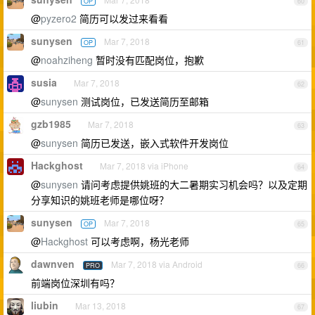
OP
60
@
pyzero2
简历可以发过来看看
sunysen
Mar 7, 2018
OP
61
@
noahziheng
暂时没有匹配岗位，抱歉
susia
Mar 7, 2018
62
@
sunysen
测试岗位，已发送简历至邮箱
gzb1985
Mar 7, 2018
63
@
sunysen
简历已发送，嵌入式软件开发岗位
Hackghost
Mar 7, 2018 via iPhone
64
@
sunysen
请问考虑提供姚班的大二暑期实习机会吗？以及定期
分享知识的姚班老师是哪位呀？
sunysen
Mar 7, 2018
OP
65
@
Hackghost
可以考虑啊，杨光老师
dawnven
Mar 7, 2018 via Android
PRO
66
前端岗位深圳有吗？
liubin
Mar 13, 2018
67