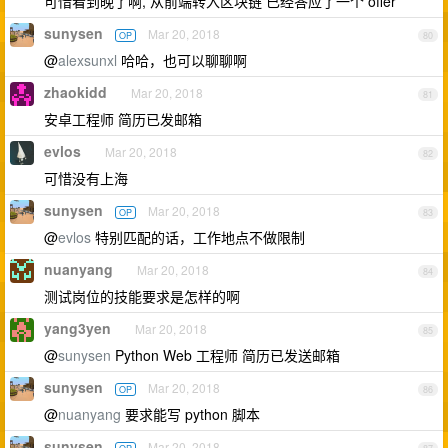
可惜看到晚了啊, 从前端转入区块链 已经答应了一个 offer
sunysen
Mar 20, 2018
OP
80
@
alexsunxl
哈哈，也可以聊聊啊
zhaokidd
Mar 20, 2018
81
安卓工程师 简历已发邮箱
evlos
Mar 20, 2018
82
可惜没有上海
sunysen
Mar 20, 2018
OP
83
@
evlos
特别匹配的话，工作地点不做限制
nuanyang
Mar 20, 2018
84
测试岗位的技能要求是怎样的啊
yang3yen
Mar 20, 2018
85
@
sunysen
Python Web 工程师 简历已发送邮箱
sunysen
Mar 20, 2018
OP
86
@
nuanyang
要求能写 python 脚本
sunysen
Mar 20, 2018