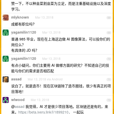
赞一下，不以种韭菜割韭菜为立足，而是注重基础设施以及深度
学习。
mlyknown
Mar 13, 2018
68
成都有职位吗?
yagamilin1120
Mar 13, 2018
69
普通 985 毕业，现在在上海这边做 AI 图像算法，可以投你们的
岗位么？
有具体的 JD 吗？
yagamilin1120
Mar 13, 2018
70
有点小疑问，你们主要用 AI 做哪方面的研究？不知道自己的技
能与你们的需求是否相匹配
assad
Mar 13, 2018 via Android
71
说白了，就是造币！现在区块链除了造币圈钱，很少有真正的项
目落地！
wlwood
Mar 13, 2018
72
@
assad
我觉得，AI 才是很少项目落地。区块链还是有的，来
来，
https://beta.ivery.link/I/1899210，
一起玩