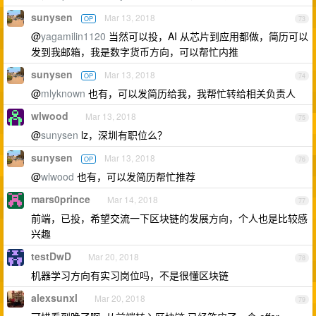
sunysen
Mar 13, 2018
OP
73
@
yagamilin1120
当然可以投，AI 从芯片到应用都做，简历可以
发到我邮箱，我是数字货币方向，可以帮忙内推
sunysen
Mar 13, 2018
OP
74
@
mlyknown
也有，可以发简历给我，我帮忙转给相关负责人
wlwood
Mar 13, 2018
75
@
sunysen
lz，深圳有职位么？
sunysen
Mar 13, 2018
OP
76
@
wlwood
也有，可以发简历帮忙推荐
mars0prince
Mar 14, 2018
77
前端，已投，希望交流一下区块链的发展方向，个人也是比较感
兴趣
testDwD
Mar 20, 2018
78
机器学习方向有实习岗位吗，不是很懂区块链
alexsunxl
Mar 20, 2018
79