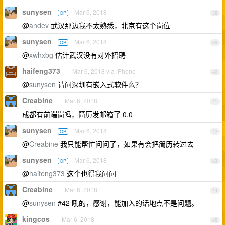
sunysen
Mar 6, 2018
OP
38
@
andev
武汉那边我不太熟悉，北京有这个岗位
sunysen
Mar 6, 2018
OP
39
@
xwhxbg
估计武汉没有对外招聘
haifeng373
Mar 6, 2018 via iPhone
40
@
sunysen
请问深圳有嵌入式软件么？
Creabine
Mar 6, 2018
41
成都有前端岗吗，简历发邮箱了 0.0
sunysen
Mar 6, 2018
OP
42
@
Creabine
我只能帮忙问问了，如果有会把简历转过去
sunysen
Mar 6, 2018
OP
43
@
haifeng373
这个也得我问问
Creabine
Mar 6, 2018
44
@
sunysen
#42 吼的，感谢，能加入的话地点不是问题。
kingcos
Mar 6, 2018
45