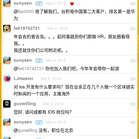
sunysen
Mar 6, 2018
1
OP
10
@
lbp0200
很了解我们，台积电中国第二大客户，排名第一是华
为
fe619742721
Mar 6, 2018
11
年会去的普吉岛。。。前同事跳到你们那做 HR，朋友圈看得
我。。
我还就住你们公司附近呢。。
sunysen
Mar 6, 2018
OP
12
@
fe619742721
你也加入我们吧，今年年会带你一起浪
LJmaster
Mar 6, 2018
13
对 ios 开发有什么要求吗？现在业余正在几个人做一个区块链实
时新闻的一个应用，主推海外
guowilling
Mar 6, 2018
14
您好, 请问成都有 iOS 岗位吗?
sunysen
Mar 6, 2018
OP
15
@
guowilling
没有，职位在北京