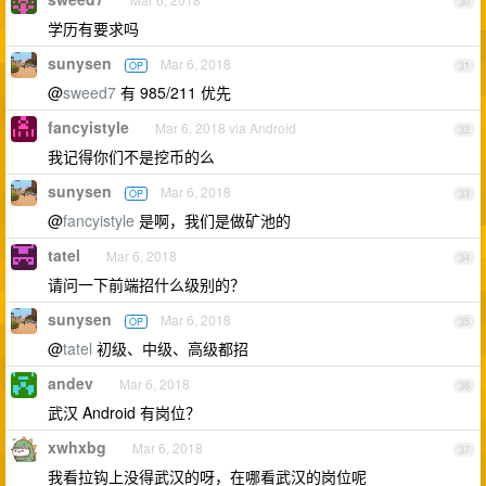
30
学历有要求吗
sunysen
Mar 6, 2018
OP
31
@
sweed7
有 985/211 优先
fancyistyle
Mar 6, 2018 via Android
32
我记得你们不是挖币的么
sunysen
Mar 6, 2018
OP
33
@
fancyistyle
是啊，我们是做矿池的
tatel
Mar 6, 2018
34
请问一下前端招什么级别的？
sunysen
Mar 6, 2018
OP
35
@
tatel
初级、中级、高级都招
andev
Mar 6, 2018
36
武汉 Android 有岗位？
xwhxbg
Mar 6, 2018
37
我看拉钩上没得武汉的呀，在哪看武汉的岗位呢