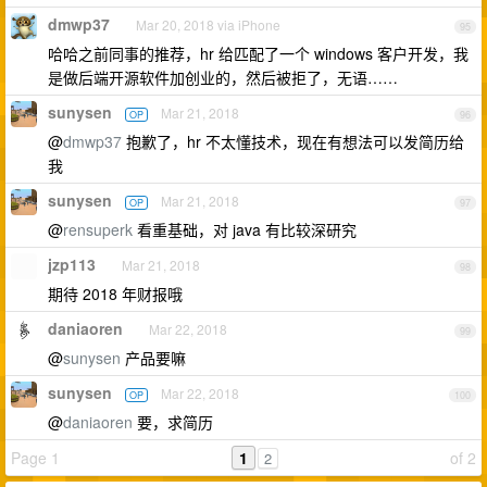
dmwp37
Mar 20, 2018 via iPhone
95
哈哈之前同事的推荐，hr 给匹配了一个 windows 客户开发，我
是做后端开源软件加创业的，然后被拒了，无语……
sunysen
Mar 21, 2018
OP
96
@
dmwp37
抱歉了，hr 不太懂技术，现在有想法可以发简历给
我
sunysen
Mar 21, 2018
OP
97
@
rensuperk
看重基础，对 java 有比较深研究
jzp113
Mar 21, 2018
98
期待 2018 年财报哦
daniaoren
Mar 22, 2018
99
@
sunysen
产品要嘛
sunysen
Mar 22, 2018
OP
100
@
daniaoren
要，求简历
Page 1
1
of 2
2