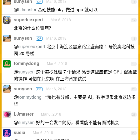
sunysen
Mar 6, 2018
OP
16
@
LJmaster
基础技能 ok，做过 app 就可以
superleexpert
Mar 6, 2018
17
北京的什么位置啊？
sunysen
Mar 6, 2018
OP
18
@
superleexpert
北京市海淀区黑泉路宝盛南路 1 号院奥北科技
园 20 号楼
tommydong
Mar 6, 2018
19
@
sunysen
这个每秒处理 7 个请求 感觉这些应该是 CPU 密集型
的操作 可惜在北京啊 在上海肯定试试
sunysen
Mar 6, 2018
OP
20
@
tommydong
上海也有分部，主要是 AI，数字货币北京这边多
些
LJmaster
Mar 6, 2018
21
@
sunysen
好的一会发个简历，看看能不能有面试机会
susia
Mar 6, 2018
22