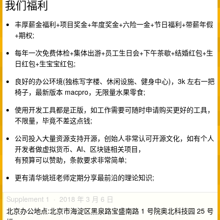
我们福利
丰厚薪金福利+项目奖金+年度奖金+六险一金+节日福利+带薪年假
+期权;
每年一次免费体检+集体出游+员工生日会+下午茶歇+结婚红包+生
日红包+生宝宝红包;
良好的办公环境(独栋写字楼、休闲设施、健身中心)，3k 左右一把
椅子，最新版本 macpro，无限量水果零食;
使用开发工具都是正版，如工作需要可随时申请购买更好的工具，
不限量，毕竟不差这点钱;
公司投入大量资源支持开源，创始人非常认可开源文化，如有个人
开发者做虚拟货币、AI、区块链相关项目，
有预算可以赞助，条款要求非常简单;
更有清华姚班老师定期分享最前沿的理论知识;
Supplement 1 · 2018 年 3 月 6 日
北京办公地点:北京市海淀区黑泉路宝盛南路 1 号院奥北科技园 25 号