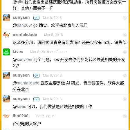
@
qlin
我们更看重基础技能和逻辑思维，所有岗位这方面要求一
样，其他方面会不一样
sunysen
Mar 6, 2018
OP
4
@
dan2001go
确实，欢迎来北京加入我们
mentalidade
Mar 6, 2018
5
这么多分部，请问武汉青岛有研发吗？还是仅仅有市场，销售部
kives
Mar 6, 2018 via iPhone
6
@
sunysen
问个问题，ios 开发去你们那能转区块链相关的开发
吗？
sunysen
Mar 6, 2018
OP
7
@
mentalidade
武汉主要是做 AI 研发，青岛偏硬件，软件大部
分在北京
sunysen
Mar 6, 2018
OP
8
@
kives
可以，我们做就是区块链相关的工作
lbp0200
Mar 6, 2018
9
台积电的大客户