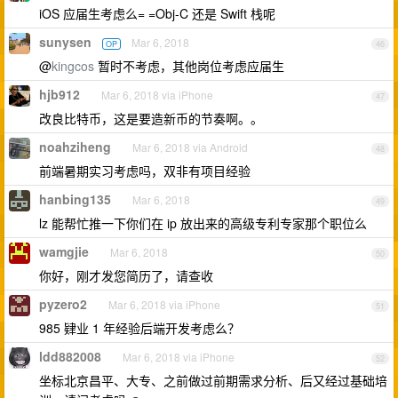
iOS 应届生考虑么= =Obj-C 还是 Swift 栈呢
sunysen
Mar 6, 2018
OP
46
@
kingcos
暂时不考虑，其他岗位考虑应届生
hjb912
Mar 6, 2018 via iPhone
47
改良比特币，这是要造新币的节奏啊。。
noahziheng
Mar 6, 2018 via Android
48
前端暑期实习考虑吗，双非有项目经验
hanbing135
Mar 6, 2018
49
lz 能帮忙推一下你们在 ip 放出来的高级专利专家那个职位么
wamgjie
Mar 6, 2018
50
你好，刚才发您简历了，请查收
pyzero2
Mar 6, 2018 via iPhone
51
985 肄业 1 年经验后端开发考虑么？
ldd882008
Mar 6, 2018 via iPhone
52
坐标北京昌平、大专、之前做过前期需求分析、后又经过基础培