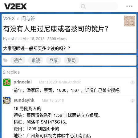
V2EX
问与答
›
有没有人用过尼康或者蔡司的镜片？
By
myhu
at Mar 18, 2018 · 3399 views
大家配眼镜一般都买多少钱的呀？？
镜片
眼镜
尼康
蔡司
2 replies
princelai
Mar 18, 2018 via Android
1
前年，潘家园，蔡司，1800，1.67 ，详情自己某宝搜吧
sundayhk
Mar 18, 2018
2
18 号刚购入的
镜头：蔡司清锐系列 1.56 非球面钻立方银膜。
镜框：施洛华 SM1475C16。
费用：1299 到店刷卡的
地址：广州蔡司优视力体验中心江南西店