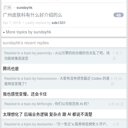
广州
•
sundayhk
广州皮肤科有什么好介绍的么
48
Apr 7, 2018 • Lastly replied by
sds1331
More topics by sundayhk
»
sundayhk's recent replies
Replied to a topic by jasonintju
火山引擎的后台做的也太乱了吧，找
7 月 7
›
日
功能就像逛迷宫
腾讯也是
Replied to a topic by haoooooooo
大家有没有感觉最近 Codex 的速
5 月 26
›
日
度明显变慢了？
我也感觉变慢，还会卡住
Replied to a topic by MrRongts
你们公司规范用 AI 的？
4 月 29 日
›
太理想化了 后端业务逻辑 复杂点 跟 AI 都说不清楚
Replied to a topic by daxiaolian
“万一免五”a 股券商低佣免 5 开户，
4 月
›