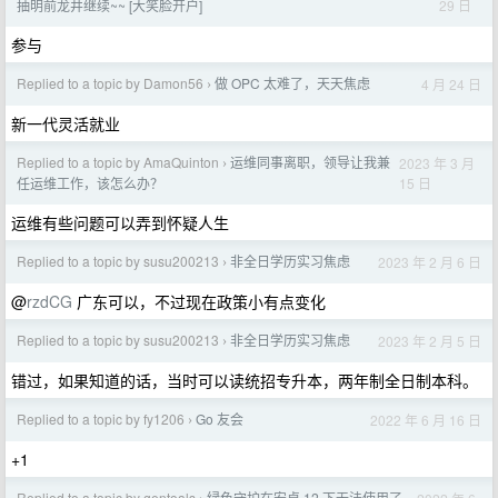
29 日
抽明前龙井继续~~ [大笑脸开户]
参与
Replied to a topic by Damon56
做 OPC 太难了，天天焦虑
4 月 24 日
›
新一代灵活就业
Replied to a topic by AmaQuinton
运维同事离职，领导让我兼
2023 年 3 月
›
15 日
任运维工作，该怎么办？
运维有些问题可以弄到怀疑人生
Replied to a topic by susu200213
非全日学历实习焦虑
2023 年 2 月 6 日
›
@
rzdCG
广东可以，不过现在政策小有点变化
Replied to a topic by susu200213
非全日学历实习焦虑
2023 年 2 月 5 日
›
错过，如果知道的话，当时可以读统招专升本，两年制全日制本科。
Replied to a topic by fy1206
Go 友会
2022 年 6 月 16 日
›
+1
Replied to a topic by gentoals
绿色守护在安卓 12 下无法使用了，