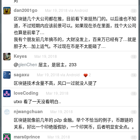
对
dan2001go
Mar 19, 2018 via Android
12
区块链几个大公司都在推，目前看下来挺热门的。以后谁也不知
道，不过短期内应该前景可以。如果现在杀在里面，找个大公司
也算是前辈了…
我有个朋友前几年搞币的，大财没发上，百来万已经有了…就是
胆子大…加上运气。不过现在币是不太能碰了…
Keyes
Mar 19, 2018
13
@
glenChen
层主，是层主，233
sagaxu
Mar 19, 2018 via Android
2
14
区块链技术含量不高，风口一过就没人提了
loveCoding
Mar 19, 2018
15
utxo 看了一天没看明白..
njwangchuan
Mar 19, 2018
16
区块链就像前几年的 p2p 金融。举个不恰当的例子，币跟链的
关系，好比一个印绝版假钞，一个印冥币，后者明显安全点。。
mars0prince
Mar 19, 2018
17