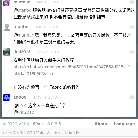
murmur
Mar 19, 2018
27
@
utanbo
服务器 java 门槛还真挺高 尤其是高性能分布式调优这
些都是坑踩出来的 也不会有培训班给你培训细节
utanbo
Mar 19, 2018
28
@
murmur
嗯，我意思是，1、2 万月薪的开发岗位，不同技术
门槛的高低不是工资高低的要素。
jimi2018
May 3, 2018
29
安利个区块链开发新手入门教程：
http://xc.hubwiz.com/course/5a952991adb3847553d205d1?
affid=20180503v2ex
有没有兴趣写一个 Fabric 的教程？
znood
May 11, 2018
30
@
Livid
这个人一直在打广告
@
jimi2018
© 2026 V2EX · 52ms · 3.9.8.5
About
·
Language
👉 图灵云融合CDN加速，大厂资源、比价全网