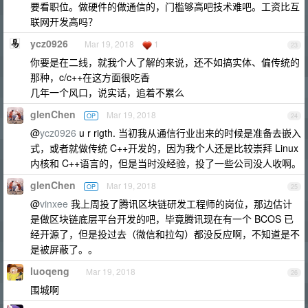
要看职位。做硬件的做通信的，门槛够高吧技术难吧。工资比互
联网开发高吗？
ycz0926
Mar 19, 2018
1
23
你要是在二线，就我个人了解的来说，还不如搞实体、偏传统的
那种，c/c++在这方面很吃香
几年一个风口，说实话，追着不累么
glenChen
Mar 19, 2018
OP
24
@
ycz0926
u r rigth. 当初我从通信行业出来的时候是准备去嵌入
式，或者就做传统 C++开发的，因为我个人还是比较崇拜 Linux
内核和 C++语言的，但是当时没经验，投了一些公司没人收啊。
glenChen
Mar 19, 2018
OP
25
@
vinxee
我上周投了腾讯区块链研发工程师的岗位，那边估计
是做区块链底层平台开发的吧，毕竟腾讯现在有一个 BCOS 已
经开源了，但是投过去（微信和拉勾）都没反应啊，不知道是不
是被屏蔽了。。
luoqeng
Mar 19, 2018
26
围城啊