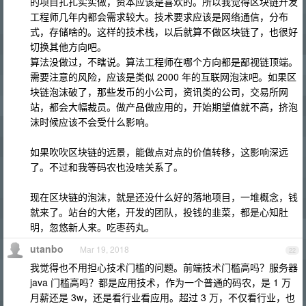
的项目扎扎实实做，资本应该是喜欢的。所以我觉得区块链开发
工程师几年内都会需求较大。技术要求应该是网络通信，分布
式，存储啥的。这样的技术栈，以后就算不做区块链了，也很好
切换其他方向吧。
算法没做过，不瞎说。算法工程师在哪个方向都是鄙视链顶端。
需要注意的风险，应该是类似 2000 年的互联网泡沫吧。如果区
块链泡沫破了，那些发币的小公司，资讯类的公司，交易所网
站，都会大幅裁员。做产品做应用的，开始期望值就不高，挤泡
沫时候应该不会受什么影响。
如果吹吹区块链的远景，能做点对点的价值转移，这影响深远
了。不过和我等码农也没啥关系了。
现在区块链的泡沫，就是还没什么好的落地项目，一堆概念，钱
就来了。站台的大佬，开发的团队，投钱的韭菜，都是心知肚
明，忽悠新人来。吃枣药丸。
utanbo
Mar 19, 2018
22
我觉得也不用担心技术门槛的问题。前端技术门槛高吗？服务器
java 门槛高吗？都是应用技术，作为一个普通的码农，是 1 万
月薪还是 3w，还是看行业看应用。超过 3 万，不仅看行业，也