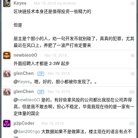
Keyes
Mar 19, 2018 via Android
7
区块链技术本身还是值得投资一些精力的
但是
层主是个胆小的人，劝一句开发币就别碰了，真真的犯罪，尤其
最近在风口上，养肥了一波严打肯定要来
newbieo0O
Mar 19, 2018
8
外面招聘人才都是 2-3W 起步
glenChen
Mar 19, 2018
OP
9
@
Keyes
，嗯，好的，胆小都被你发现了。。
glenChen
Mar 19, 2018
OP
10
@
newbieo0O
是的，有好些拿风投的公司都比我现在公司弄得
高，但是我不敢去啊，担心不稳定，毕竟我现在待的是一家有一
定体量的国企
p2pCoder
Mar 19, 2018
11
@
dan2001go
大数据如果不是做算法，楼主现在的语言有点不