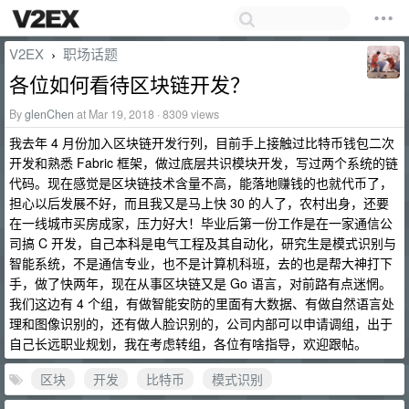
V2EX
职场话题
›
各位如何看待区块链开发？
By
glenChen
at Mar 19, 2018 · 8309 views
我去年 4 月份加入区块链开发行列，目前手上接触过比特币钱包二次
开发和熟悉 Fabric 框架，做过底层共识模块开发，写过两个系统的链
代码。现在感觉是区块链技术含量不高，能落地赚钱的也就代币了，
担心以后发展不好，而且我又是马上快 30 的人了，农村出身，还要
在一线城市买房成家，压力好大！毕业后第一份工作是在一家通信公
司搞 C 开发，自己本科是电气工程及其自动化，研究生是模式识别与
智能系统，不是通信专业，也不是计算机科班，去的也是帮大神打下
手，做了快两年，现在从事区块链又是 Go 语言，对前路有点迷惘。
我们这边有 4 个组，有做智能安防的里面有大数据、有做自然语言处
理和图像识别的，还有做人脸识别的，公司内部可以申请调组，出于
自己长远职业规划，我在考虑转组，各位有啥指导，欢迎跟帖。
区块
开发
比特币
模式识别