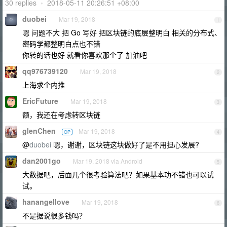
30 replies
•
2018-05-11 20:26:51 +08:00
duobei
Mar 19, 2018
1
嗯 问题不大 把 Go 写好 把区块链的底层整明白 相关的分布式、
密码学都整明白点也不错
你转的话也好 就看你喜欢那个了 加油吧
qq976739120
Mar 19, 2018
2
上海求个内推
EricFuture
Mar 19, 2018
3
额，我还在考虑转区块链
glenChen
Mar 19, 2018
OP
4
@
duobei
嗯，谢谢，区块链这块做好了是不用担心发展?
dan2001go
Mar 19, 2018 via Android
5
大数据吧，后面几个很考验算法吧？如果基本功不错也可以试
试。
hanangellove
Mar 19, 2018
6
不是据说很多钱吗？