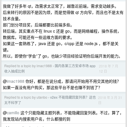
我做了好多年 qt，改需求太正常了，越靠近前端，需求变动越多。
后来转行的原因不是因为烦，而是觉得做 qt 方向窄，而且也不是太有
技术含量。
部门划分项目奖，后端都要比前端多些。
转后端，其实重点不在 linux c 还是 go，而是网络编程，操作系统，
数据库。可能还有一些运维方面的要求。
如果这一套熟练了，java 还是 go，c/cpp 还是 node.js ，都不是关
键。
所以，即使你“学会”了 go，也缺少项目经验证明你后端开发的能力。
Replied to a topic by imac1988
国内各第三方安卓市场 app
2018 年 7 月
›
12 日
收入抽成比例
@
imac1988
你好，都是在说分成，那请问开始用不用交其他的钱？
如果一直没有用户购买，那这些平台不是也赚不到钱了？
Replied to a topic by utanbo
v2ex 不能隐藏回复列表？这也
2018 年 3 月 31
›
日
太不科学了
@
camillo
这个只能隐藏主题列表，不能隐藏回复列表。不过，算了，
我发现站内搜索用户名，什么都搜的到