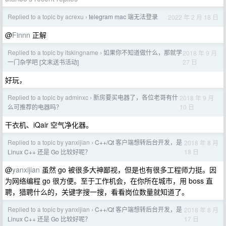
Replied to a topic by acrexu
telegram mac 端无法登录
2022 年 2 月 18 日
›
@
Finnn
正解
Replied to a topic by itskingname
如果你不知道做什么，那就学
2018 年 9 月
›
27 日
一门杂学吧 [文末送书活动]
好玩，
Replied to a topic by adminxc
新房要买电器了，各位老哥有什
2018 年 9 月
›
10 日
么可推荐的电器吗？
干衣机、iQair 空气净化器。
Replied to a topic by yanxijian
C++/Qt 客户端想转后台开发，是
2018 年 8 月
›
18 日
Linux C++ 还是 Go 比较好呢？
@
yanxijian
虽然 go 被很多大神鄙视，但是也有很多工程师力挺。因
为网络编程 go 很方便。至于工作机会，在你所在城市，用 boss 直
聘，猎聘什么的，关键字搜一搜，看看岗位数量就知道了。
Replied to a topic by yanxijian
C++/Qt 客户端想转后台开发，是
2018 年 8 月
›
17 日
Linux C++ 还是 Go 比较好呢？