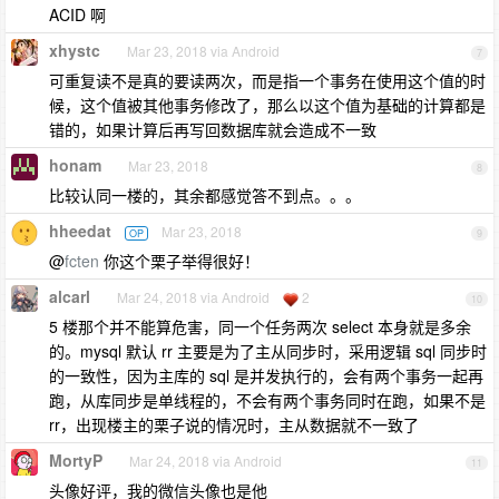
ACID 啊
xhystc
Mar 23, 2018 via Android
7
可重复读不是真的要读两次，而是指一个事务在使用这个值的时
候，这个值被其他事务修改了，那么以这个值为基础的计算都是
错的，如果计算后再写回数据库就会造成不一致
honam
Mar 23, 2018
8
比较认同一楼的，其余都感觉答不到点。。。
hheedat
Mar 23, 2018
OP
9
@
fcten
你这个栗子举得很好！
alcarl
Mar 24, 2018 via Android
2
10
5 楼那个并不能算危害，同一个任务两次 select 本身就是多余
的。mysql 默认 rr 主要是为了主从同步时，采用逻辑 sql 同步时
的一致性，因为主库的 sql 是并发执行的，会有两个事务一起再
跑，从库同步是单线程的，不会有两个事务同时在跑，如果不是
rr，出现楼主的栗子说的情况时，主从数据就不一致了
MortyP
Mar 24, 2018 via Android
11
头像好评，我的微信头像也是他