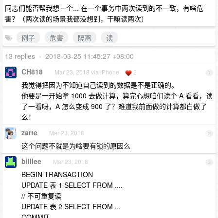
同志们能否帮我想一个... 在一个事务中两次读到的不一致，有啥危
害？（两次读的场景我都没想到，干嘛读两次）
例子
危害
隔离
读
13 replies
•
2018-03-25 11:45:27 +08:00
CH818
Mar 23, 2018 via iPhone
2
1
我觉得把因为不知道自己读到的数据是不是正确的。
他要是一开始拿 1000 去做计算，算完心想咱们读个 A 看看，读
了一看呀，A 怎么变成 900 了？难道我前面做的计算都白做了
么！
zarte
Mar 23, 2018
2
这个问题不就是为啥要有锁的原因么
billlee
Mar 23, 2018
3
BEGIN TRANSACTION
UPDATE 表 1 SELECT FROM ....
// 不可重复读
UPDATE 表 2 SELECT FROM ...
COMMIT