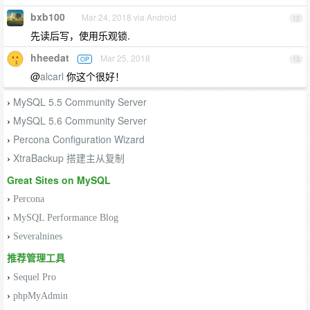
bxb100
Mar 24, 2018 via Android
12
先读后写，使用乐观锁.
hheedat
Mar 25, 2018
OP
13
@
alcarl
你这个很好！
MySQL 5.5 Community Server
›
MySQL 5.6 Community Server
›
Percona Configuration Wizard
›
XtraBackup 搭建主从复制
›
Great Sites on MySQL
›
Percona
›
MySQL Performance Blog
›
Severalnines
推荐管理工具
›
Sequel Pro
›
phpMyAdmin