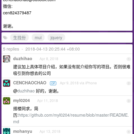
微信:
cen824379487
谢谢。
生找份
mui
jquery
5 replies
•
2018-04-13 20:25:44 +08:00
duzhihao
Apr 8, 2018
1
建议加上具体项目介绍，如果没有就介绍你写的项目。否则很难
吸引到你想去的公司
CENCHAOCHAO
Apr 9, 2018 via iPhone
OP
2
@
duzhihao
好的，谢谢。
myl0204
Apr 11, 2018
3
搭楼同求，简
历:
https://github.com/myl0204/resume/blob/master/README.
md
mohanyu
Apr 13, 2018
4