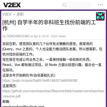
V2EX
求职
›
[杭州] 自学半年的非科班生找份前端的工
作
By
CENCHAOCHAO
at Apr 8, 2018 · 3324 views
目前在职，感觉团队里的几个伙伴有点懒散的感觉，框架用的
jQuery，mui 之类的，个人也没能力推动团队发展，所以想离职，在
杭州找份前端的工作。
现在我在完成公司业务之余，一直保持接触一些较新的东西，
React、Vue 都有做过项目。对 Node 方面比较感兴趣，最近也一直
在踩坑。
这是去年开始刷的书(自信基础扎实):
https://juejin.im/post/5a851fe85188257a8850638f
这是简历:
https://github.com/cenchaochao/Resume/blob/master/cenchaochao
.resume.pdf
邮箱:
cenchaochao@outlook.com