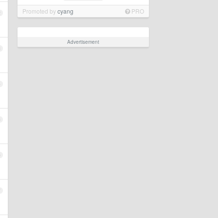
Promoted by
cyang
PRO
2
Advertisement
3
4
5
6
7