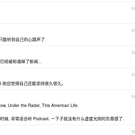
3
3
只能听到自己的心跳声了
3
经被和谐掉了新闻...
3
S 依旧觉得自己还能坚持很久很久。
3
w, Under the Radar, This American Life.
, 非常适合听 Podcast. 一下子就没有什么虚度光阴的负罪感了.
3