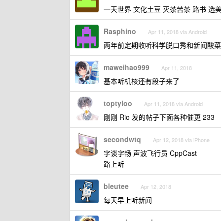
一天世界 文化土豆 灭茶苦茶 路书 选
Rasphino
Apr 11, 2018 via Android
两年前定期收听科学脱口秀和新闻酸菜
maweihao999
Apr 11, 2018
基本听机核还有段子来了
toptyloo
Apr 11, 2018 via Android
刚刚 Rio 发的帖子下面各种催更 233
secondwtq
Apr 12, 2018 via iPhone
字谈字畅 声波飞行员 CppCast
路上听
bleutee
Apr 12, 2018
每天早上听新闻