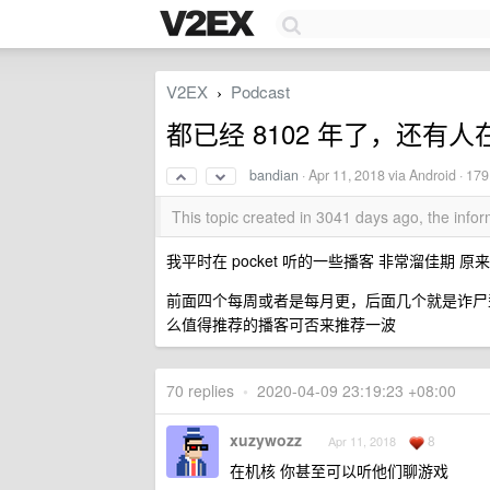
V2EX
Podcast
›
都已经 8102 年了，还有
bandian
·
Apr 11, 2018
via Android · 17
This topic created in 3041 days ago, the inf
我平时在 pocket 听的一些播客 非常溜佳期 
前面四个每周或者是每月更，后面几个就是诈尸型的更
么值得推荐的播客可否来推荐一波
70 replies
•
2020-04-09 23:19:23 +08:00
xuzywozz
8
Apr 11, 2018
在机核 你甚至可以听他们聊游戏