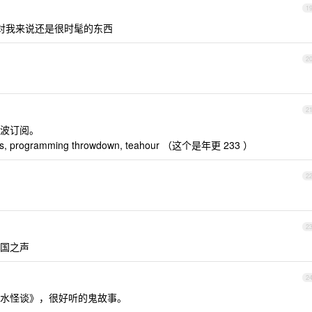
1
客对我来说还是很时髦的东西
2
2
波订阅。
cks, programming throwdown, teahour （这个是年更 233 ）
2
2
国之声
2
水怪谈》，很好听的鬼故事。