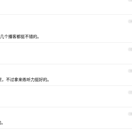
1
几个播客都挺不错的。
1
1
一定有干货，不过拿来练听力挺好的。
1
1
的。