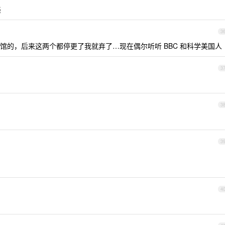
美
3
馆的，后来这两个都停更了我就弃了…现在偶尔听听 BBC 和科学美国人
3
3
3
4