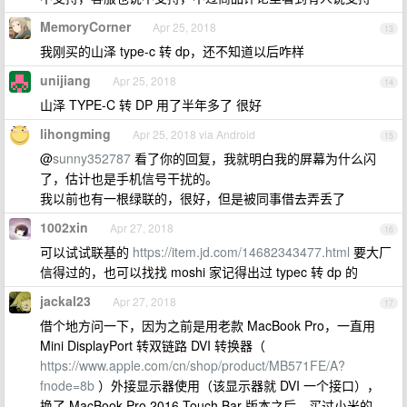
MemoryCorner
Apr 25, 2018
13
我刚买的山泽 type-c 转 dp，还不知道以后咋样
unijiang
Apr 25, 2018
14
山泽 TYPE-C 转 DP 用了半年多了 很好
lihongming
Apr 25, 2018 via Android
15
@
sunny352787
看了你的回复，我就明白我的屏幕为什么闪
了，估计也是手机信号干扰的。
我以前也有一根绿联的，很好，但是被同事借去弄丢了
1002xin
Apr 27, 2018
16
可以试试联基的
https://item.jd.com/14682343477.html
要大厂
信得过的，也可以找找 moshi 家记得出过 typec 转 dp 的
jackal23
Apr 27, 2018
17
借个地方问一下，因为之前是用老款 MacBook Pro，一直用
Mini DisplayPort 转双链路 DVI 转换器（
https://www.apple.com/cn/shop/product/MB571FE/A?
fnode=8b
）外接显示器使用（该显示器就 DVI 一个接口），
换了 MacBook Pro 2016 Touch Bar 版本之后，买过小米的