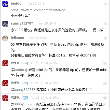
beddo
Apr 25, 2018
7
https://www.mi.com/commutator-dp/
小米不行么？
sunny352787
Apr 25, 2018
8
@
V2FK
话说，我还就是在京东买的这款的山泽线，一模一样
feikaras
Apr 25, 2018
9
50 左右的就差不多了吧。毕竟 typec 内含 dp 信号，都没转换
的。
只要接口和线材符合陈年标准 dp1.2，那肯定 4k60hz 啊
V2FK
Apr 25, 2018 via iPad
OP
10
@
beddo
小米是 mini dp 的，显示器是 dp 的，还要加一根 mini
dp 转 dp，转两次了
V2FK
Apr 25, 2018 via iPad
OP
11
@
sunny352787
呜呜呜 1 小时前已经下单山泽这个了
V2FK
Apr 25, 2018 via iPad
OP
12
@
sunny352787
绿联主要没有支持 4k-60hz 的，商品详情显示
不支持，客服也说不支持，不过商品评论里看到有人说支持