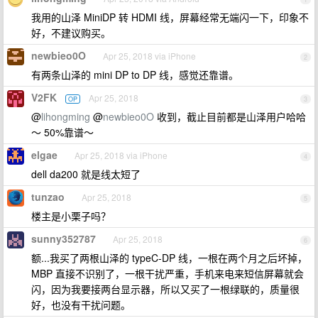
我用的山泽 MiniDP 转 HDMI 线，屏幕经常无端闪一下，印象不
好，不建议购买。
newbieo0O
Apr 25, 2018 via iPhone
2
有两条山泽的 mini DP to DP 线，感觉还靠谱。
V2FK
Apr 25, 2018
OP
3
@
lihongming
@
newbieo0O
收到，截止目前都是山泽用户哈哈
～ 50%靠谱～
elgae
Apr 25, 2018 via iPhone
4
dell da200 就是线太短了
tunzao
Apr 25, 2018
5
楼主是小栗子吗？
sunny352787
Apr 25, 2018
6
额...我买了两根山泽的 typeC-DP 线，一根在两个月之后坏掉，
MBP 直接不识别了，一根干扰严重，手机来电来短信屏幕就会
闪，因为我要接两台显示器，所以又买了一根绿联的，质量很
好，也没有干扰问题。