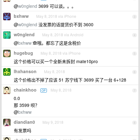
@
w0nglend
3699 可以谈。。。
bxhww
May 8, 2018 via iPhone
3
@
w0nglend
没发票的话提货价不到 3600
w0nglend
May 8, 2018 via Android
4
@
bxhww
🙈哦。都忘了这是含税价
hugebug
May 8, 2018 via iPhone
5
这个价格可以买一个全新未拆封 mate10pro
lhxhanson
May 8, 2018
6
这个价格出不掉了应该 51 苏宁线下 3699 买了一台 6+128
chainkhoo
May 8, 2018
OP
7
0.0
那 3599 呗？
@
bxhww
diandian0
May 9, 2018
8
有发票吗