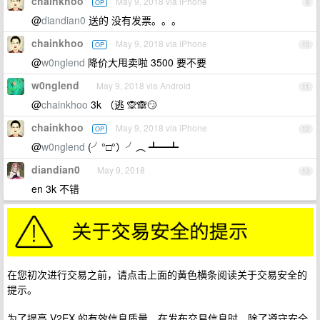
chainkhoo
May 9, 2018 via iPhone
OP
9
@
diandian0
送的 没有发票。。。
chainkhoo
May 9, 2018 via iPhone
OP
10
@
w0nglend
降价大甩卖啦 3500 要不要
w0nglend
May 9, 2018 via Android
11
@
chainkhoo
3k （逃 🙊🙈😏
chainkhoo
May 9, 2018 via iPhone
OP
12
@
w0nglend
(╯°□°）╯︵ ┻━┻
diandian0
May 9, 2018
13
en 3k 不错
在您初次进行交易之前，请点击上面的黄色横条阅读关于交易安全的
提示。
为了提高 V2EX 的有效信息质量，在发布交易信息时，除了遵守安全