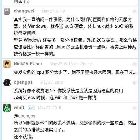
间罢了。
changwei
May 27, 2018
4
其实我一直纳闷一件事情，为什么同样配置同样价格的云服务
器，装 Windows，就多送 20G 硬盘，装 Linux 就少 20G 的系
统盘空间呢。
毕竟 Windows 还要多一部分授权费，外加 20G 硬盘，那么价格
应该要比同样配置的 Linux 的云主机要贵一点啊，事实上两种系
统价格是一模一样的。
Nick2VIPUser
May 27, 2018 via iPhone
5
突发实例的 cpu 积分太少了，跑不了爬虫经常限网，现在已废...
opengps
May 27, 2018
6
系统好像不收费吧？？你换系统是应该是因为硬盘的费用
起码买 ecs 时候，选 win 和 linux 是一样钱
whirl
May 27, 2018
OP
7
@
opengps
所以问题就是他们的政策不连续，总是偷偷的改一些东西，然后
之前的承诺就没法实现了。
还不认错。