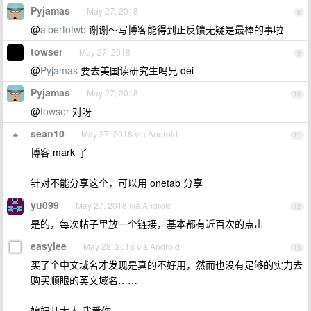
Pyjamas
May 27, 2018
8
@
albertofwb
谢谢～写博客能得到正反馈无疑是最棒的事啦
towser
May 27, 2018
9
@
Pyjamas
要去美国读研究生吗兄 dei
Pyjamas
May 27, 2018
10
@
towser
对呀
sean10
May 27, 2018 via Android
11
博客 mark 了
针对不能分享这个，可以用 onetab 分享
yu099
May 27, 2018 via Android
12
是的，每次帖子里放一个链接，基本都有近百次的点击
easylee
May 28, 2018 via Android
13
买了个中文域名才发现是真的不好用，然而也没有足够的实力去
购买顺眼的英文域名……
媳妇儿大人.我爱你