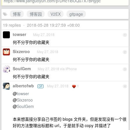
https://www.jianguoyun.com/p/DRc1ibUQu7X7BRjyjlc
博客
博客园
V2EX
gitpage
19 replies
•
2018-05-28 19:27:59 +08:00
towser
May 27, 2018
1
何不分亨你的收藏夹
Sixzeroo
May 27, 2018
2
何不分亨你的收藏夹
SoulGem
May 27, 2018 via iPhone
3
何不分亨你的收藏夹
albertofwb
May 27, 2018
1
OP
4
@
towser
@
Sixzeroo
@
SoulGem
本来想直接分享自己书签的 blogs 文件夹，但是发现没有一个很
好的方法整理出标题和 url，于是就手动 copy 并描述了