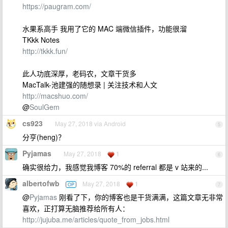
https://paugram.com/
水果系高手 我用了它的 MAC 端微信插件，功能很溜
TKkk Notes
http://tkkk.fun/
此人功底深厚，老码农，文章干货多
MacTalk-池建强的随想录 | 关注技术和人文
http://macshuo.com/
@
SoulGem
cs923
May 27, 2018 via Android
5
分亨(heng)？
Pyjamas
May 27, 2018
1
6
确实很给力，我感觉我博客 70%的 referral 都是 v 站来的...
albertofwb
May 27, 2018
1
OP
7
@
Pyjamas
刚看了下，你的博客也是干货满满，这篇文章无非常
喜欢，正打算无脑推荐给所有人：
http://jujuba.me/articles/quote_from_jobs.html