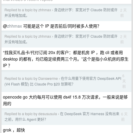
Replied to a topic by zhhmax
身边统计学：家宽对于 Claude 防封或许
2 天
›
前
并没有啥加成。
@
zhhmax
可能是这个 IP 是否前后/同时被多人使用？
Replied to a topic by zhhmax
身边统计学：家宽对于 Claude 防封或许
2 天
›
前
并没有啥加成。
“找我买礼品卡/代付订阅 20x 的客户：都是机房 IP ，跑 cli 或者用
desktop 的都有，均已稳定续费两三个月。”这个是指小众机房的原生
IP ？
6
Replied to a topic by Danswerme
在什么用量下使用官方 DeepSeek API
›
天
(V4 Flash 模型) 比 Claude Pro $20 划算呢？
前
opencode go 大约每月可以使用 ds4f 15.8 万次请求，一般来说是够
用的
Replied to a topic by desususula
在 DeepSeek 官方 Harness 没有出来
6 天
›
前
之前，用什么 Agent 更好？
grok ，超快