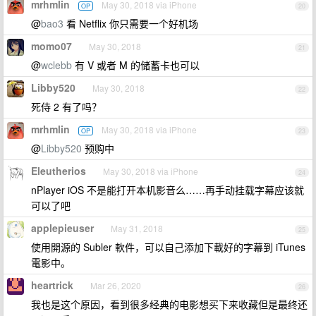
mrhmlin
May 30, 2018 via iPhone
OP
20
@
bao3
看 Netflix 你只需要一个好机场
momo07
May 30, 2018
21
@
wclebb
有 V 或者 M 的储蓄卡也可以
Libby520
May 30, 2018
22
死侍 2 有了吗？
mrhmlin
May 30, 2018 via iPhone
OP
23
@
Libby520
预购中
Eleutherios
May 30, 2018 via iPhone
24
nPlayer iOS 不是能打开本机影音么……再手动挂载字幕应该就
可以了吧
applepieuser
May 31, 2018
25
使用開源的 Subler 軟件，可以自己添加下載好的字幕到 iTunes
電影中。
heartrick
Mar 26, 2020
26
我也是这个原因，看到很多经典的电影想买下来收藏但是最终还