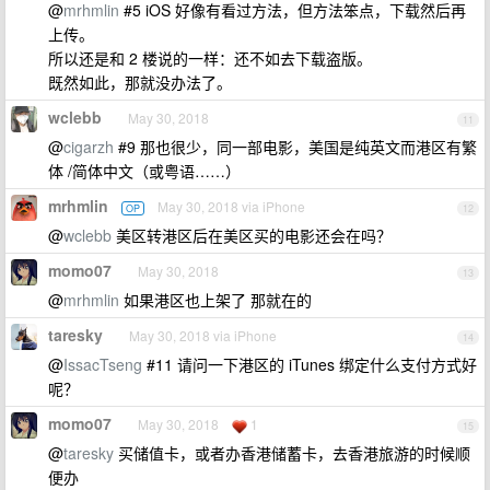
@
mrhmlin
#5 iOS 好像有看过方法，但方法笨点，下载然后再
上传。
所以还是和 2 楼说的一样：还不如去下载盗版。
既然如此，那就没办法了。
wclebb
May 30, 2018
11
@
cigarzh
#9 那也很少，同一部电影，美国是纯英文而港区有繁
体 /简体中文（或粤语……）
mrhmlin
May 30, 2018 via iPhone
OP
12
@
wclebb
美区转港区后在美区买的电影还会在吗？
momo07
May 30, 2018
13
@
mrhmlin
如果港区也上架了 那就在的
taresky
May 30, 2018 via iPhone
14
@
IssacTseng
#11 请问一下港区的 iTunes 绑定什么支付方式好
呢？
momo07
May 30, 2018
1
15
@
taresky
买储值卡，或者办香港储蓄卡，去香港旅游的时候顺
便办