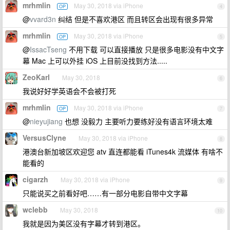
mrhmlin
May 30, 2018 via iPhone
OP
4
@
vvard3n
纠结 但是不喜欢港区 而且转区会出现有很多异常
mrhmlin
May 30, 2018 via iPhone
OP
5
@
IssacTseng
不用下载 可以直接播放 只是很多电影没有中文字
幕 Mac 上可以外挂 iOS 上目前没找到方法.....
ZeoKarl
May 30, 2018
6
我说好好学英语会不会被打死
mrhmlin
May 30, 2018 via iPhone
OP
7
@
nieyujiang
也想 没毅力 主要听力要练好没有语言环境太难
VersusClyne
May 30, 2018 via iPhone
8
港澳台新加坡区欢迎您 atv 直连都能看 iTunes4k 流媒体 有啥不
能看的
cigarzh
May 30, 2018 via iPhone
9
只能说买之前看好吧……有一部分电影自带中文字幕
wclebb
May 30, 2018
10
我就是因为美区没有字幕才转到港区。