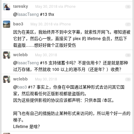
taresky
May 30, 2018 via iPhone
16
@
IssacTseng
#13 thx
bao3
May 30, 2018 via iPhone
17
因为在美区，我始终弄不到中文字幕，就索性开网飞，哪知道被
它封了，然后心一恨，直接买了 plex 的 lifetime 会员，然后下
载盗版……想好好做个正版好受伤
wclebb
May 30, 2018
18
@
IssacTseng
#15 支持储蓄卡吗？不是信用卡？还是就是那种
过万存储，不然就收 100 以上的港币月（还是年？）收费？
wclebb
May 30, 2018
19
@
bao3
#17 事实上，你身在中国通过某种形式去访问其它国
家，然后观看任何正版影视都是盗版的。
因为这些提供影视的协议应该都声明：只供本国 /本区。
网飞也有自己的措施防止某种形式来访问的，所以用个好一点的
梯子。
Lifetime 是啥？