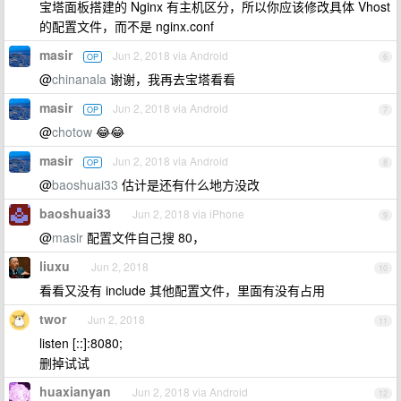
宝塔面板搭建的 Nginx 有主机区分，所以你应该修改具体 Vhost
的配置文件，而不是 nginx.conf
masir
Jun 2, 2018 via Android
OP
6
@
chinanala
谢谢，我再去宝塔看看
masir
Jun 2, 2018 via Android
OP
7
@
chotow
😂😂
masir
Jun 2, 2018 via Android
OP
8
@
baoshuai33
估计是还有什么地方没改
baoshuai33
Jun 2, 2018 via iPhone
9
@
masir
配置文件自己搜 80，
liuxu
Jun 2, 2018
10
看看又没有 include 其他配置文件，里面有没有占用
twor
Jun 2, 2018
11
listen [::]:8080;
删掉试试
huaxianyan
Jun 2, 2018 via Android
12