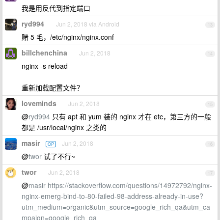
我是用反代到指定端口
ryd994
Jun 2, 2018 via Android
13
赌 5 毛，/etc/nginx/nginx.conf
billchenchina
Jun 2, 2018
14
nginx -s reload
重新加载配置文件？
loveminds
Jun 2, 2018
15
@
ryd994
只有 apt 和 yum 装的 nginx 才在 etc，第三方的一般
都是 /usr/local/nginx 之类的
masir
Jun 2, 2018
OP
16
@
twor
试了不行~
twor
Jun 2, 2018
17
@
masir
https://stackoverflow.com/questions/14972792/nginx-
nginx-emerg-bind-to-80-failed-98-address-already-in-use?
utm_medium=organic&utm_source=google_rich_qa&utm_ca
mpaign=google_rich_qa