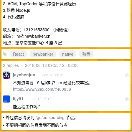
2. ACM, TopCoder 等程序设计竞赛经历
3.熟悉 Node.js
4. 代码洁癖
联系电话：13121653500 （同微信）
邮箱：
hr@newbanker.cn
地点：望京南宝能中心 B 座 5 层
React
newbanker
native
熟悉
2 replies
•
2018-06-13 09:55:12 +08:00
jaychenjun
Jun 12, 2018
1
不知道需要 19 届的吗？ rn 经验比较丰富。
https://www.v2ex.com/t/460956
lijy91
Jun 13, 2018
2
能远程工作吗？
• 外包信息请发到
/go/outsourcing
节点。
• 不要把相同的信息发到不同的节点