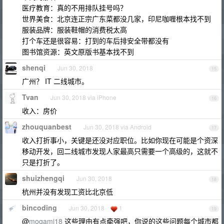
医疗教育：真的不用排队挂号吗？
世界美食：北京连正宗广东菜都没几家，印尼咖喱根本找不到
服装品牌：服装鞋帽的消费税太高
打个车还是很容易：打到的车后排安全带都没有
图书馆资源：英文原版书基本找不到
shenqi
Jun 30, 2018
15
广州？ IT 二线城市。
Tvan
Jun 30, 2018 via iPhone
16
收入：房价
zhouquanbest
Jun 30, 2018 via Android
17
收入打折事小，关键是还没对应职位。比如你现在可能是个资深
移动开发，回二线城市发现人家最高只需要一个高级的，这就不
只是打折了。
shuizhengqi
Jun 30, 2018
18
杭州并没有发现工资比北京低
bincoding
Jun 30, 2018
1
19
@
mogami18
这些理由有点牵强吧，你说的这些问题每个城市都