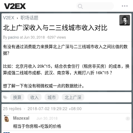
V2EX
职场话题
›
北上广深收入与二三线城市收入对比
By
pacino
at Jun 30, 2018 · 6297 views
有没有通过消费能力来换算北上广深与二三线城市收入之间比值的数
据？
比如：北京月收入 20k*15，结合衣食住行（租房非买房）的成本，换
算成强二线城市成都、武汉、南京等，大概打八折 16k*15 ？
想了解一下有没有稍微权威一点的数据统计。
换算
收入
城市
北上广深
25 replies
•
2018-07-02 19:29:22 +08:00
Mazexal
Jun 30, 2018
1
相当于你房租+吃饭的价格