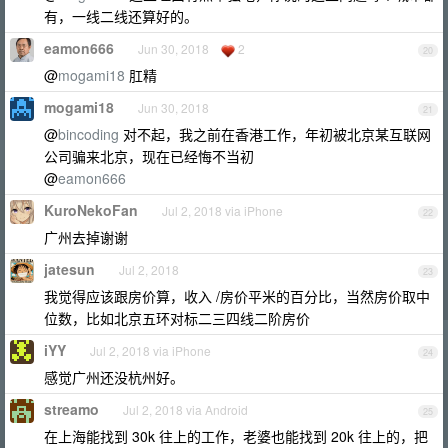
有，一线二线还算好的。
eamon666
Jun 30, 2018
2
20
@
mogami18
肛精
mogami18
Jun 30, 2018
21
@
bincoding
对不起，我之前在香港工作，年初被北京某互联网
公司骗来北京，现在已经悔不当初
@
eamon666
KuroNekoFan
Jul 2, 2018 via iPhone
22
广州去掉谢谢
jatesun
Jul 2, 2018
23
我觉得应该跟房价算，收入 /房价平米的百分比，当然房价取中
位数，比如北京五环对标二三四线二阶房价
iYY
Jul 2, 2018 via iPhone
24
感觉广州还没杭州好。
streamo
Jul 2, 2018 via Android
25
在上海能找到 30k 往上的工作，老婆也能找到 20k 往上的，把