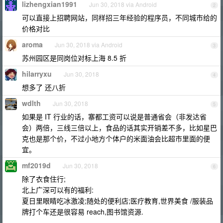
lizhengxian1991
Jun 30, 2018 via Android
2
可以直接上招聘网站，同样招三年经验的程序员，不同城市给的
价格对比
aroma
Jun 30, 2018 via Android
3
苏州园区是同岗位对标上海 8.5 折
hilarryxu
Jun 30, 2018
4
想多了 还八折
wdlth
Jun 30, 2018
5
如果是 IT 行业的话，寨都工资可以说是普通省会（非发达省
会）两倍，三线三倍以上，食品的话其实开销差不多，比如星巴
克也是那个价，不过小地方个体户的米面油会比超市里面的便
宜。
mf2019d
Jun 30, 2018
6
除了衣食住行;
北上广深可以有的福利:
夏日里眼睛吃冰激凌;随处的便利店;医疗教育,世界美食 /服装品
牌打个车还是很容易 reach,图书馆资源.