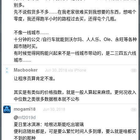
别多。
先不说假货多不多……在我老家很难买到我想要的东西，想喝个
零度，我还得跑半小时的路程过去买，还得屯个几瓶。
不像一线城市……
十分钟的公交 /自行车就能到沃尔玛、人人乐、Ole、永旺等各种
超市随时买。
有时候觉得网购能兴起来不是一线城市带动的，是二三四五六线
城市……
Macbooker
Jun 30, 2018 via iPhone
13
让程序员算肯定不准。
其实是有类似的价格指数，就是一般人算起来麻烦。更何况收入
中位数之类很多数据根本就不公布
mogami18
Jun 30, 2018
14
@
mf2019d
夏日里冰淇淋：哈根达斯能吃出玻璃
便利店随处都是，可是要么繁忙时间人多到爆，要么就是啥都买
不到的那种