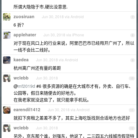
所谓大隐隐于市,硬比没意思.
zuosiruan
Jun 30, 2018 via Android
7
6 折？
applehater
Jun 30, 2018 via iPhone
8
对于现在风口上的行业来说，阿里巴巴市已经甩开广州了，所以
一线不会比二线好。
kaedea
Jun 30, 2018 via Android
9
杭州离广州还有量的差距
wclebb
Jun 30, 2018
10
@
mf2019d
#6 很多资源的确是在大城市才有，外卖、自行车、
公园等，假日来随便去的好地方。
在我老家就没这些了，就只能拿手机玩。
earendil1412
Jun 30, 2018 via Android
11
就扣下房租之差差不多了，其实上海吃饭找到合适地方也还好
wclebb
Jun 30, 2018
12
另外，京东那个谁，刘强东，他说了，二三四五六线城市假货特