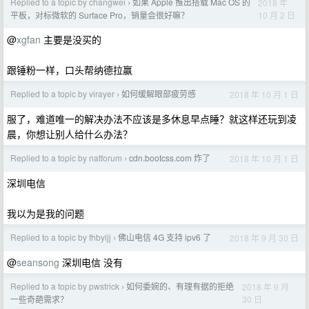
Replied to a topic by changwei
如果 Apple 推出搭载 Mac OS 的
2018 年
›
10 月 2 日
平板，对标微软的 Surface Pro，销量会很好嘛？
@
xgfan
主要是没买的
跟锤粉一样，口头帮纳德拉赢
Replied to a topic by virayer
如何缓解眼部疲劳感
2018 年 10 月 1 日
›
服了，难道唯一的解决办法不应该是多休息早点睡？就这样还玩到凌
晨，你想让别人给什么办法？
Replied to a topic by natforum
cdn.bootcss.com 炸了
2018 年 10 月 1 日
›
深圳电信
我以为是我的问题
Replied to a topic by fhbyljj
佛山电信 4G 支持 ipv6 了
2018 年 9 月 30 日
›
@
seansong
深圳电信 没有
Replied to a topic by pwstrick
如何委婉的、有理有据的拒绝
2018 年 9 月
›
30 日
一些奇葩需求？