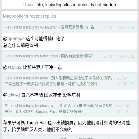
Deals
info, including closed deals, is not hidden
Macbooker's recent replies
Replied to a topic by vJianZhen
爱奇艺重新定义广告
2018 年 10 月 8 日
›
@
opengps
这个可能得赖广电了
总之什么都是体制
Replied to a topic by richangfan
国内有胶囊旅馆吗？
2018 年 10 月 6 日
›
@
zsq332
比那些酒店干净一点
Replied to a topic by leyle
别人刚和我在微信说了木马相关的事，
2018 年
›
10 月 3 日
亚马逊过了一天多就给我发了封推荐木马相关技术的邮件
@
cdwyd
自己不存储 国家存储 没毛病啊
Replied to a topic by changwei
如果 Apple 推出搭载 Mac OS 的
2018 年
›
10 月 2 日
平板，对标微软的 Surface Pro，销量会很好嘛？
苹果宁可搞 Touch Bar 也不出触摸屏，因为他们设计师说的很清楚
了，抬手触屏反人类，他们不会做的