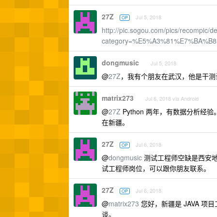
27Z
Jul 5, 2018
OP
http://pic.sogou.com/pics/recompic/det
category=%E5%A3%81%E7%BA%B
dongmusic
Jul 5, 2018
@
27Z
，我有个朋友在武汉，他是干测
matrix273
Jul 6, 2018 via Android
@
27Z
Python 两年，有数据分析经
在新疆。
27Z
Jul 6, 2018
OP
@
dongmusic
测试工程师空缺是西安
试工程师岗位，可以跟你朋友联系。
27Z
Jul 6, 2018
OP
@
matrix273
您好，新疆是 JAVA 
谈。