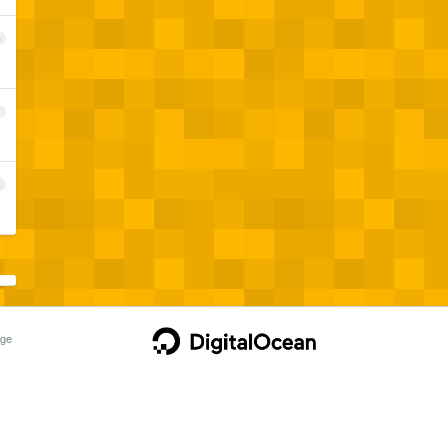
6
7
8
ge