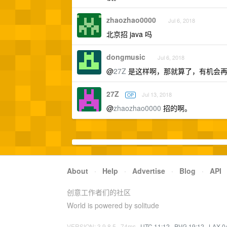
zhaozhao0000
Jul 6, 2018
北京招 java 吗
dongmusic
Jul 6, 2018
@
27Z
是这样啊，那就算了，有机会
27Z
Jul 13, 2018
OP
@
zhaozhao0000
招的啊。
About
·
Help
·
Advertise
·
Blog
·
API
创意工作者们的社区
World is powered by solitude
VERSION: 3.9.8.5 · 74ms ·
UTC 11:12
·
PVG 19:12
·
LAX 0