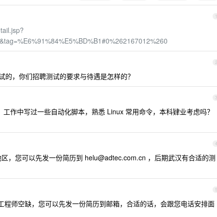
ail.jsp?
8&tag=%E6%91%84%E5%BD%B1#0%262167012%260
试的，你们招聘测试的要求与待遇是怎样的？
验。工作中写过一些自动化脚本，熟悉 Linux 常用命令，本科肄业考虑吗？
地区，您可以先发一份简历到
helu@adtec.com.cn
，后期武汉有合适的测
项目工程师空缺，您可以先发一份简历到邮箱，合适的话，会跟您电话安排面