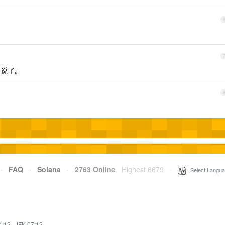
再说了。
·
FAQ
·
Solana
·
2763 Online
Highest 6679
·
Select Langua
4:12
·
JFK 07:12