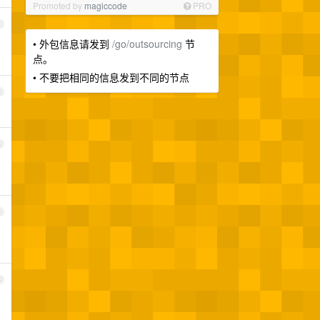
Promoted by
magiccode
PRO
1
• 外包信息请发到
/go/outsourcing
节
点。
• 不要把相同的信息发到不同的节点
2
3
4
5