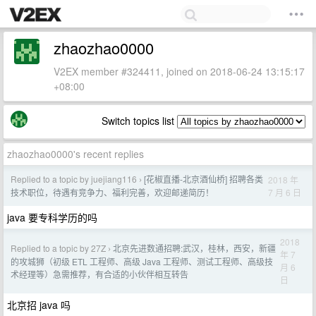
zhaozhao0000
V2EX member #324411, joined on 2018-06-24 13:15:17
+08:00
Switch topics list
zhaozhao0000's recent replies
Replied to a topic by juejiang116
[花椒直播-北京酒仙桥] 招聘各类
2018 年
›
7 月 6 日
技术职位，待遇有竞争力、福利完善，欢迎邮递简历！
java 要专科学历的吗
2018
Replied to a topic by 27Z
北京先进数通招聘:武汉，桂林，西安，新疆
›
年 7
的攻城狮（初级 ETL 工程师、高级 Java 工程师、测试工程师、高级技
月 6
术经理等）急需推荐，有合适的小伙伴相互转告
日
北京招 java 吗