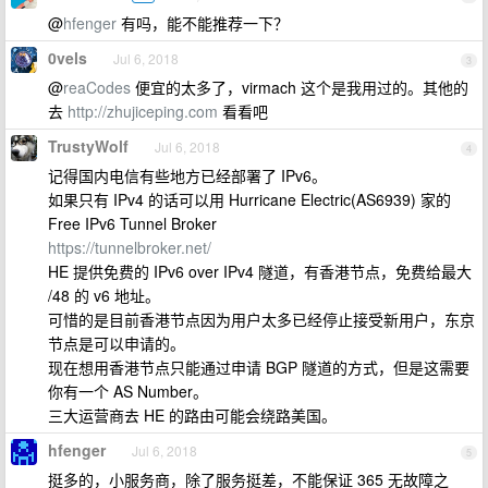
@
hfenger
有吗，能不能推荐一下？
0vels
Jul 6, 2018
3
@
reaCodes
便宜的太多了，virmach 这个是我用过的。其他的
去
http://zhujiceping.com
看看吧
TrustyWolf
Jul 6, 2018
4
记得国内电信有些地方已经部署了 IPv6。
如果只有 IPv4 的话可以用 Hurricane Electric(AS6939) 家的
Free IPv6 Tunnel Broker
https://tunnelbroker.net/
HE 提供免费的 IPv6 over IPv4 隧道，有香港节点，免费给最大
/48 的 v6 地址。
可惜的是目前香港节点因为用户太多已经停止接受新用户，东京
节点是可以申请的。
现在想用香港节点只能通过申请 BGP 隧道的方式，但是这需要
你有一个 AS Number。
三大运营商去 HE 的路由可能会绕路美国。
hfenger
Jul 6, 2018
5
挺多的，小服务商，除了服务挺差，不能保证 365 无故障之