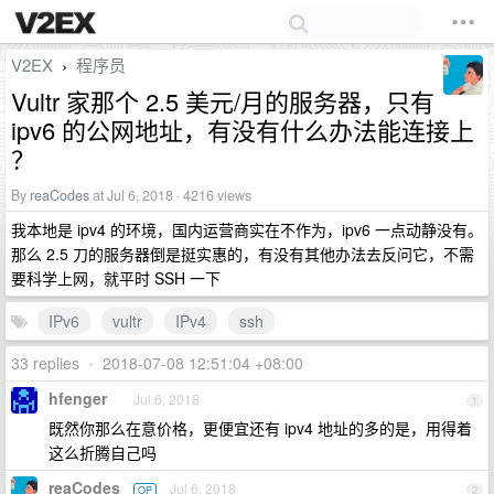
V2EX
程序员
›
Vultr 家那个 2.5 美元/月的服务器，只有
ipv6 的公网地址，有没有什么办法能连接上
？
By
reaCodes
at Jul 6, 2018 · 4216 views
我本地是 ipv4 的环境，国内运营商实在不作为，ipv6 一点动静没有。
那么 2.5 刀的服务器倒是挺实惠的，有没有其他办法去反问它，不需
要科学上网，就平时 SSH 一下
IPv6
vultr
IPv4
ssh
33 replies
•
2018-07-08 12:51:04 +08:00
hfenger
Jul 6, 2018
1
既然你那么在意价格，更便宜还有 ipv4 地址的多的是，用得着
这么折腾自己吗
reaCodes
Jul 6, 2018
OP
2