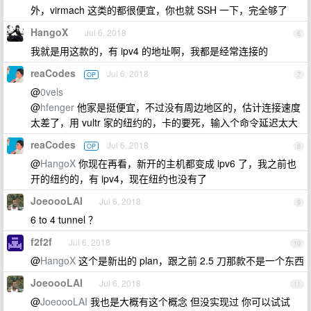
外，virmach 这类的都很便宜，你也就 SSH 一下，完全够了
HangoX
Jul 6, 2018
6
我就是用这款的，有 ipv4 的地址啊，我都是经常连接的
reaCodes
Jul 6, 2018
OP
7
@
0vels
@
hfenger
他家是挺便宜，不过没有周边地区的，估计连接速度
太差了，用 vultr 家的纽约的，卡的要死，输入个命令延迟太大
reaCodes
Jul 6, 2018
OP
8
@
HangoX
你现在再看，新开的主机都变成 ipv6 了，我之前也
开的纽约的，有 ipv4，现在纽约也没有了
JoeoooLAI
Jul 6, 2018
9
6 to 4 tunnel ？
f2f2f
Jul 6, 2018
10
@
HangoX
这个是新出的 plan，跟之前 2.5 刀那款不是一个东西
JoeoooLAI
Jul 6, 2018
11
@
JoeoooLAI
我也是大概有这个概念 但没实现过 你可以试试