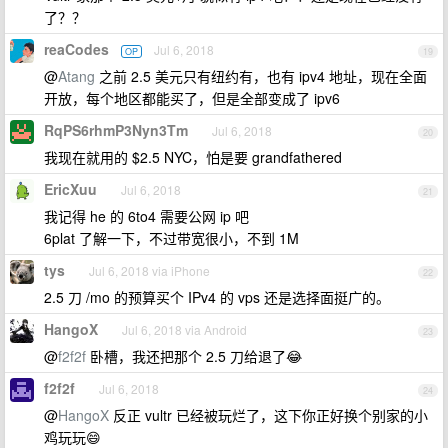
了？？
reaCodes
Jul 6, 2018
OP
19
@
Atang
之前 2.5 美元只有纽约有，也有 ipv4 地址，现在全面
开放，每个地区都能买了，但是全部变成了 ipv6
RqPS6rhmP3Nyn3Tm
Jul 6, 2018
20
我现在就用的 $2.5 NYC，怕是要 grandfathered
EricXuu
Jul 6, 2018
21
我记得 he 的 6to4 需要公网 ip 吧
6plat 了解一下，不过带宽很小，不到 1M
tys
Jul 6, 2018 via iPhone
22
2.5 刀 /mo 的预算买个 IPv4 的 vps 还是选择面挺广的。
HangoX
Jul 6, 2018 via Android
23
@
f2f2f
卧槽，我还把那个 2.5 刀给退了😂
f2f2f
Jul 6, 2018
24
@
HangoX
反正 vultr 已经被玩烂了，这下你正好换个别家的小
鸡玩玩😄