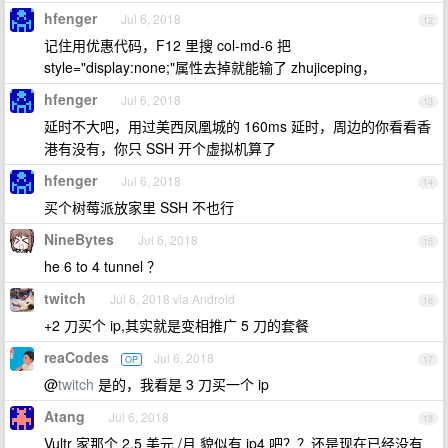
hfenger
Jul 6, 2018
12
记住用优惠代码，F12 里搜 col-md-6 把
style="display:none;"属性去掉就能输了 zhujiceping，
hfenger
Jul 6, 2018
13
延时不大吧，用过美西凤凰城的 160ms 延时，周边的你看看香
港有没有，你只 SSH 开个虚拟机算了
hfenger
Jul 6, 2018
14
买个树莓派放家里 SSH 不也行
NineBytes
Jul 6, 2018
15
he 6 to 4 tunnel ？
twitch
Jul 6, 2018 via Android
16
+2 刀买个 ip,其实就是变相推广 5 刀的套餐
reaCodes
Jul 6, 2018
OP
17
@
twitch
是的，我看是 3 刀买一个 ip
Atang
Jul 6, 2018
18
Vultr 家那个 2.5 美元 /月 貌似有 ip4 吧？？还是现在已经没有