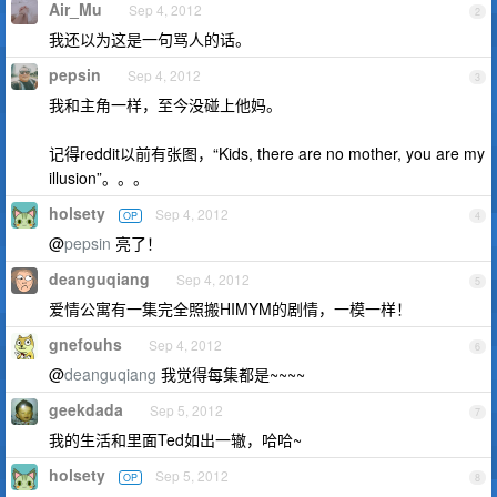
Air_Mu
Sep 4, 2012
2
我还以为这是一句骂人的话。
pepsin
Sep 4, 2012
3
我和主角一样，至今没碰上他妈。
记得reddit以前有张图，“Kids, there are no mother, you are my
illusion”。。。
holsety
Sep 4, 2012
OP
4
@
pepsin
亮了！
deanguqiang
Sep 4, 2012
5
爱情公寓有一集完全照搬HIMYM的剧情，一模一样！
gnefouhs
Sep 4, 2012
6
@
deanguqiang
我觉得每集都是~~~~
geekdada
Sep 5, 2012
7
我的生活和里面Ted如出一辙，哈哈~
holsety
Sep 5, 2012
OP
8