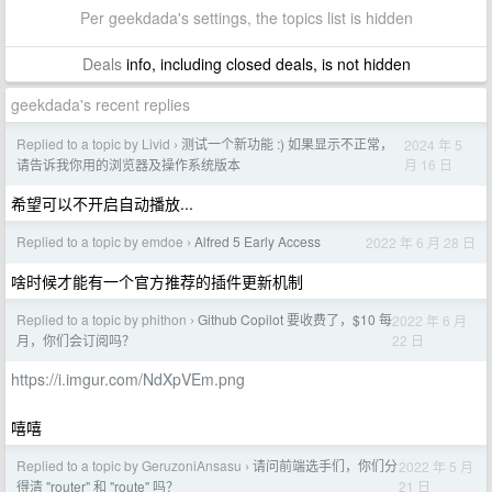
Per geekdada's settings, the topics list is hidden
Deals
info, including closed deals, is not hidden
geekdada's recent replies
Replied to a topic by Livid
测试一个新功能 :) 如果显示不正常，
2024 年 5
›
月 16 日
请告诉我你用的浏览器及操作系统版本
希望可以不开启自动播放...
Replied to a topic by emdoe
Alfred 5 Early Access
2022 年 6 月 28 日
›
啥时候才能有一个官方推荐的插件更新机制
Replied to a topic by phithon
Github Copilot 要收费了，$10 每
2022 年 6 月
›
22 日
月，你们会订阅吗？
https://i.imgur.com/NdXpVEm.png
嘻嘻
Replied to a topic by GeruzoniAnsasu
请问前端选手们，你们分
2022 年 5 月
›
21 日
得清 "router" 和 "route" 吗？