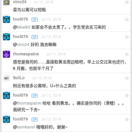
vino24
Jul 10, 2018
3
菜鸟公寓可以短租
fool079
Jul 10, 2018
OP
4
@
lekai63
如家会不会太贵了。。学生党去实习来的
fool079
Jul 10, 2018
OP
5
@
vino24
好的 我去瞅瞅
thomaspaine
Jul 11, 2018
6
感觉是我司的……直接取黄龙周边租吧，早上公交过来也还行，
8 月搬，也就半个月了
SolLo
Jul 12, 2018
7
附近有很多公寓呀，U+什么之类的
fool079
Jul 12, 2018
OP
8
@
thomaspaine
哈哈 看到黄龙。。确实是你司的（滑稽）。。
我研究一下去~
fool079
Jul 12, 2018
OP
9
@
somkanel
哦哦好的，谢谢~