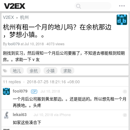
V2EX
杭州
›
杭州有租一个月的地儿吗？在余杭那边
，梦想小镇。。
By
fool079
at Jul 10, 2018 · 4073 views
刚找到实习，然后得知一个月后公司要搬了，不知道去哪能租到短期
房。。求助一下 v 友
地儿
余杭
小镇
求助
11 replies
•
2018-07-25 18:21:16 +08:00
fool079
Jul 10, 2018
OP
1
一个月后公司搬到黄龙那边。。还是挺远的。所以想先租一个月
再换地。。头疼
lekai63
Jul 10, 2018 via iPhone
2
如家这些凑合下