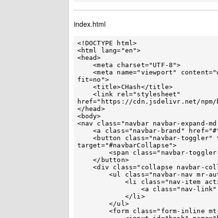
index.html
<!DOCTYPE html>

<html lang="en">

<head>

    <meta charset="UTF-8">

    <meta name="viewport" content="width=device-width, initial-scale=1, shrink-to-
fit=no">

    <title>CHash</title>

    <link rel="stylesheet" 
href="https://cdn.jsdelivr.net/npm/
</head>

<body>

<nav class="navbar navbar-expand-md
    <a class="navbar-brand" href="#">CHash</a>

    <button class="navbar-toggler" type="button" data-toggle="collapse" data-
target="#navbarCollapse">

        <span class="navbar-toggler-icon"></span>

    </button>

    <div class="collapse navbar-collapse" id="navbarCollapse">

        <ul class="navbar-nav mr-auto">

            <li class="nav-item active">

                <a class="nav-link" href="#">Home</a>

            </li>

        </ul>

        <form class="form-inline mt-2 mt-md-0">
