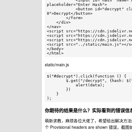
            <input id="hash" name="hash" class="form-control mr-sm-2" type="text" 
placeholder="Enter Hash">

            <button id="decrypt" class="btn btn-outline-success my-2 my-sm-
0">Decrypt</button>

        </form>

    </div>

</nav>

<script src="https://cdn.jsdelivr.n
<script src="https://cdn.jsdelivr.n
<script src="https://cdn.jsdelivr.n
<script src="../static/main.js"></sc
</body>

static/main.js
$("#decrypt").click(function () {

        $.get("/decrypt", {hash: $("#hash").val()}, function (data) {

            alert(data);

        })

    }

你期待的结果是什么？实际看到的错误信
萌新求教，麻烦各位大佬了，希望给出解决方法的同时简
个 Provisional headers are shown 