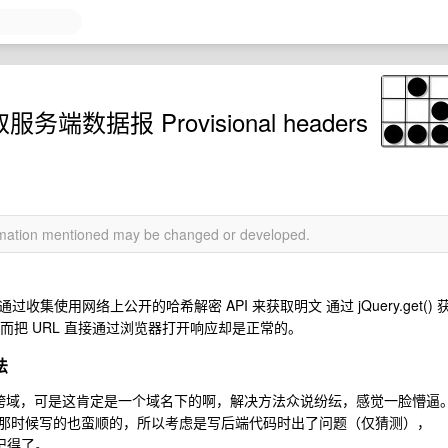
服务端数据报 Provisional headers
ormation mentioned may be changed or developed.
收集使用网络上公开的哈希解密 API 来获取明文 通过 jQuery.get() 
而把 URL 直接通过浏览器打开响应却是正常的。
法
人说跨域，可是这肯定是一个域名下的啊，解决方法众说纷纭，感觉一脸懵逼
现过，那时候写的也蛮顺的，所以考虑是写后端代码时出了问题（仅猜测），
不记得了。