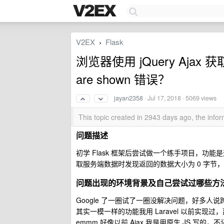
V2EX
Flask
›
浏览器使用 jQuery Ajax 获取
are shown 错误？
jayan2358
·
Jul 17, 2018
· 5069 views
This topic created in 2943 days ago, the inf
问题描述
初学 Flask 框架后尝试做一个练手项目，功能是通过
取服务端数据时发现返回的数据大小为 0 字节，
问题出现的环境背景及自己尝试过哪些方
Google 了一圈试了一圈没解决问题，好多
其实一模一样的功能我用 Laravel 以前实
emmm 好像以前 Ajax 我是用原生 JS 写的，