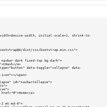
bootstrap@4/dist/css/bootstrap.min.css">

 navbar-dark fixed-top bg-dark">
