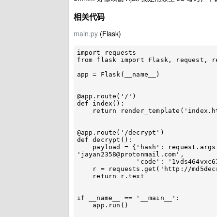
相关代码
main.py
(Flask)
import requests

from flask import Flask, request, re
app = Flask(__name__)

@app.route('/')

def index():

    return render_template('index.html')

@app.route('/decrypt')

def decrypt():

    payload = {'hash': request.args.get('hash'), 'hash_type': 'md5', 'email': 
'
jayan2358@protonmail.com
',

               'code': '1vds464vxc61v'}

    r = requests.get('http://md5decrypt.net/en/Api/api.php', params=payload)

    return r.text

if __name__ == '__main__':

    app.run()
