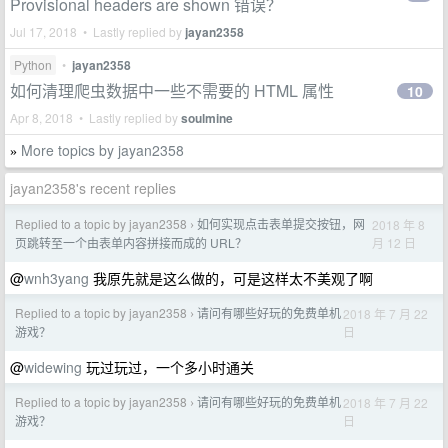
Provisional headers are shown 错误？
Jul 17, 2018 • Lastly replied by
jayan2358
Python
•
jayan2358
如何清理爬虫数据中一些不需要的 HTML 属性
10
Apr 8, 2018 • Lastly replied by
soulmine
More topics by jayan2358
»
jayan2358's recent replies
Replied to a topic by jayan2358
如何实现点击表单提交按钮，网
2018 年 8
›
月 12 日
页跳转至一个由表单内容拼接而成的 URL？
@
wnh3yang
我原先就是这么做的，可是这样太不美观了啊
Replied to a topic by jayan2358
请问有哪些好玩的免费单机
2018 年 7 月 22
›
日
游戏？
@
widewing
玩过玩过，一个多小时通关
Replied to a topic by jayan2358
请问有哪些好玩的免费单机
2018 年 7 月 22
›
日
游戏？