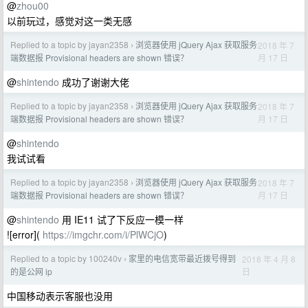
@
zhou00
以前玩过，感觉对这一类无感
Replied to a topic by jayan2358
浏览器使用 jQuery Ajax 获取服务
2018 年 7
›
月 17 日
端数据报 Provisional headers are shown 错误？
@
shintendo
成功了谢谢大佬
Replied to a topic by jayan2358
浏览器使用 jQuery Ajax 获取服务
2018 年 7
›
月 17 日
端数据报 Provisional headers are shown 错误？
@
shintendo
我试试看
Replied to a topic by jayan2358
浏览器使用 jQuery Ajax 获取服务
2018 年 7
›
月 17 日
端数据报 Provisional headers are shown 错误？
@
shintendo
用 IE11 试了下反应一模一样
![error](
https://imgchr.com/i/PlWCjO
)
Replied to a topic by 100240v
家里的电信宽带最近拨号得到
2018 年 4 月 8
›
日
的是公网 ip
中国移动表示客服也没用