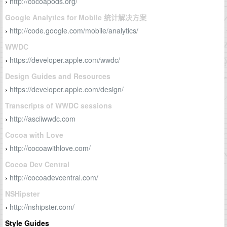
http://cocoapods.org/
›
Google Analytics for Mobile 统计解决方案
http://code.google.com/mobile/analytics/
›
WWDC
https://developer.apple.com/wwdc/
›
Design Guides and Resources
https://developer.apple.com/design/
›
Transcripts of WWDC sessions
http://asciiwwdc.com
›
Cocoa with Love
http://cocoawithlove.com/
›
Cocoa Dev Central
http://cocoadevcentral.com/
›
NSHipster
http://nshipster.com/
›
Style Guides