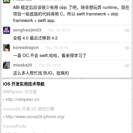
ABI 稳定后应该很少有用 objc 了吧，除非想玩弄 runtime。现在
项目一些底层的代码得用 C，所以 swift framework + objc
framework + swift app.
zenghaojim33
Nov 14, 2018
18
全程 4.0 最近迁移到 4.2
koreadragon
Nov 29, 2018
19
一直 OC,不会 swift,哈哈，看来得学习了
misaka20
Dec 25, 2018
20
这么多人帮忙找 BUG，挺爽的
iOS 开发实用技术导航
NSHipster 中文版
http://nshipster.cn/
›
cocos2d 开源 2D 游戏引擎
http://www.cocos2d-iphone.org/
›
CocoaPods