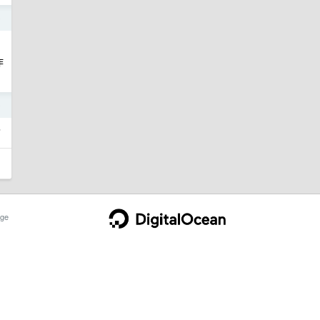
0
作
0
了
ge