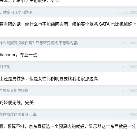
头么，V 站小学生也很多，哈哈
帖，就多问几个问题吧
Jun 5, 202
有限的话，缩什么也不能缩固态啊，哪怕买个辣鸡 SATA 也比机械好上
S 有什么视频转换软件吗？只想转变格式 不想动内容。
Jun 1, 202
diacoder，专业一点
对不对
Jun 1, 202
上还是男性多，但是女性比例明显要比我老家那边高
个黑苹果用的键盘
Jun 1, 202
巧轻便无线，完美
推荐哪款这次 618 上车
Jun 1, 202
走起啊，预算不够，京东直接选一个预算内的就好，显示器这个东西就是一分