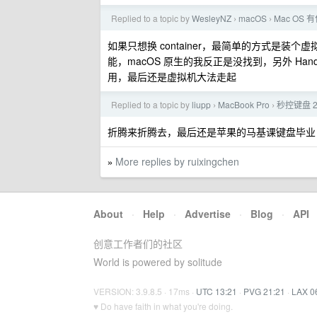
Replied to a topic by
WesleyNZ
macOS
Mac O
›
›
如果只想换 container，最简单的方式是装个虚
能，macOS 原生的我反正是没找到，另外 HandBr
用，最后还是虚拟机大法走起
Replied to a topic by
liupp
MacBook Pro
秒控键盘 
›
›
折腾来折腾去，最后还是苹果的马基课键盘毕业，
More replies by ruixingchen
»
About
·
Help
·
Advertise
·
Blog
·
API
创意工作者们的社区
World is powered by solitude
VERSION: 3.9.8.5 · 17ms ·
UTC 13:21
·
PVG 21:21
·
LAX 0
♥ Do have faith in what you're doing.