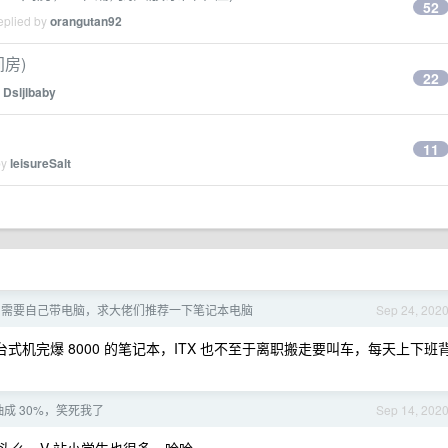
52
eplied by
orangutan92
间房)
22
y
Dsljlbaby
11
by
leisureSalt
司需要自己带电脑，求大佬们推荐一下笔记本电脑
Sep 24, 202
的台式机完爆 8000 的笔记本，ITX 也不至于离职搬走要叫车，每天上下班
成 30%，笑死我了
Sep 14, 202