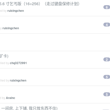
pro 15.6 寸乞丐版（16+256）（走过键盘保修计划）
6
ied by
ruixingchen
4
by
ruixingchen
矿卡)
2
plied by
chq3272991
5
plied by
ruixingchen
5
ed by
Arainc
 一间房, 上下铺, 我只放东西不住)