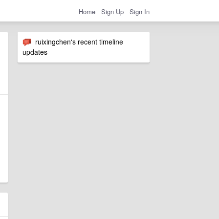
Home
Sign Up
Sign In
ruixingchen's recent timeline
updates