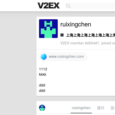
ruixingchen
🏢
上海上海上海上海上海上海上
V2EX member #265487, joined on
www.ruixingchen.com
1112
kkkk
ddd
ddd
ruixingchen
提问
技