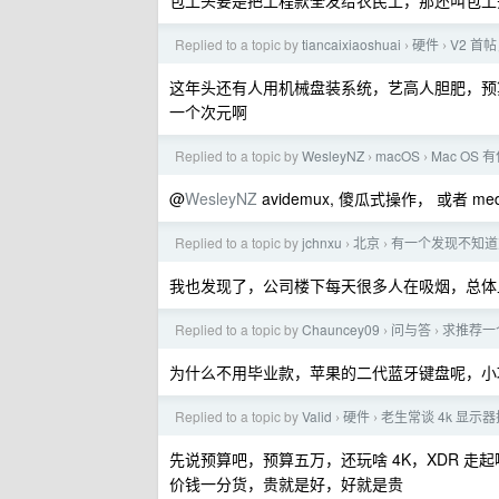
包工头要是把工程款全发给农民工，那还叫包工
Replied to a topic by
tiancaixiaoshuai
硬件
V2 首
›
›
这年头还有人用机械盘装系统，艺高人胆肥，预算
一个次元啊
Replied to a topic by
WesleyNZ
macOS
Mac O
›
›
@
WesleyNZ
avidemux, 傻瓜式操作， 或者 me
Replied to a topic by
jchnxu
北京
有一个发现不知道
›
›
我也发现了，公司楼下每天很多人在吸烟，总体
Replied to a topic by
Chauncey09
问与答
求推荐一
›
›
为什么不用毕业款，苹果的二代蓝牙键盘呢，小
Replied to a topic by
Valid
硬件
老生常谈 4k 显示器
›
›
先说预算吧，预算五万，还玩啥 4K，XDR 
价钱一分货，贵就是好，好就是贵