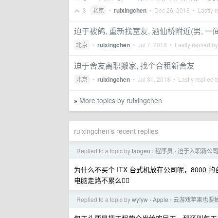
3
北京
•
ruixingchen
•
Dec 26, 2018
• Lastly r
迫于被鸽, 重新找室友, 酒仙桥附近(男, 一
北京
•
ruixingchen
•
Jul 7, 2018
• Lastly replied b
迫于舍友离职搬家, 找个合租新舍友
北京
•
ruixingchen
•
Jul 31, 2018
• Lastly replied 
More topics by ruixingchen
»
ruixingchen's recent replies
Replied to a topic by
taogen
程序员
迫于入职新公
›
›
为什么不买个 ITX 台式机放在公司呢，8000 
电脑走路不累么🙅‍♂️
Replied to a topic by
wyfyw
Apple
云游戏苹果也要抽
›
›