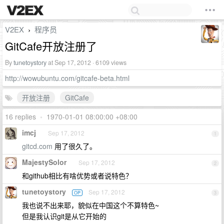
V2EX
程序员
›
GitCafe开放注册了
By
tunetoystory
at Sep 17, 2012 · 6109 views
http://wowubuntu.com/gitcafe-beta.html
开放注册
GitCafe
16 replies
•
1970-01-01 08:00:00 +08:00
imcj
Sep 17, 2012
1
gitcd.com
用了很久了。
MajestySolor
Sep 17, 2012
2
和github相比有啥优势或者说特色？
tunetoystory
Sep 17, 2012
OP
3
我也说不出来耶，貌似在中国这个不算特色~
但是我认识git是从它开始的