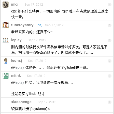
imcj
Sep 17, 2012
4
c2c 能有什么特色，一切国内的 *git* 唯一有点就是理论上速度
快一些。
tunetoystory
Sep 17, 2012
OP
5
看起来国内的git还真不少~
leplay
Sep 17, 2012
6
刚内测的时候我发邮件发私信申请过好多次，可是人家就是不
鸟，把我那一点好奇心磨没了，所以就不关心了……
leohxj
Sep 17, 2012
7
@
leplay
偶也是。。。最近还有个gitshell也不错。
mitnk
Sep 17, 2012
8
@
leplay
哈哈，我申请过一次没被鸟。。
还是老实 github 吧 :)
xiaoshenge
Sep 17, 2012
9
貌似我注册了system的id