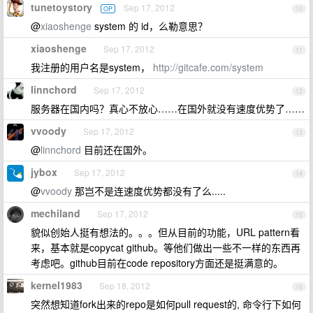
tunetoystory
Sep 17, 2012
OP
10
@
xiaoshenge
system 的 id，么勒意思？
xiaoshenge
Sep 17, 2012
11
我注册的用户名是system，
http://gitcafe.com/system
linnchord
Sep 17, 2012
12
服务器在国内吗？真心不放心……在国外就没有速度优势了……
vvoody
Sep 17, 2012
13
@
linnchord
目前还在国外。
jybox
Sep 17, 2012
14
@
vvoody
那岂不是连速度优势都没有了么.....
mechiland
Sep 17, 2012
15
貌似创始人挺有想法的。。。但从目前的功能，URL pattern看
来，基本就是copycat github。等他们做出一些不一样的东西再
考虑吧。github目前在code repository方面还是挺满意的。
kernel1983
Sep 18, 2012
16
突然想知道fork出来的repo是如何pull request的, 命令行下如何