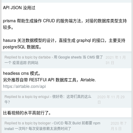
API JSON 没用过
prisma 帮助生成操作 CRUD 的服务端方法，对接的数据库类型支持
较多。
hasura 关注数据模型的设计，直接生成 graphql 的接口，主要支持
postgreSQL 数据库。
Replied to a topic by dartabe
用 Google sheets 当 CMS 做了
2021 年 1 月
›
31 日
一个 疫苗追踪 的网站
headless cms 模式。
另外推荐自带 RESTFUl API 数据库工具，Airtable.
https://airtable.com/api
Replied to a topic by ericgui
很好奇：这哥们真的这么
2020 年 11 月 29
›
日
牛？
比看视频的水平高就行了。
Replied to a topic by bologer
CI/CD 每次 Build 前都要 npm
2020 年 7
›
月 5 日
install 一次吗? 每次安装依赖太浪费时间了