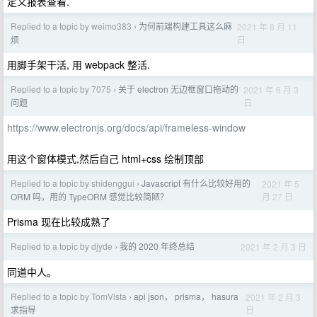
定义报表查看.
Replied to a topic by weimo383
为何前端构建工具这么麻
2021 年 8 月 11
›
日
烦
用脚手架干活, 用 webpack 整活.
Replied to a topic by 7075
关于 electron 无边框窗口拖动的
2021 年 6 月 3
›
日
问题
https://www.electronjs.org/docs/api/frameless-window
用这个窗体模式,然后自己 html+css 绘制顶部
Replied to a topic by shidenggui
Javascript 有什么比较好用的
2021 年 5
›
月 27 日
ORM 吗，用的 TypeORM 感觉比较简陋？
Prisma 现在比较成熟了
Replied to a topic by djyde
我的 2020 年终总结
2021 年 2 月 3 日
›
同道中人。
Replied to a topic by TomVista
api json， prisma， hasura
2021 年 2 月 3
›
日
求指导