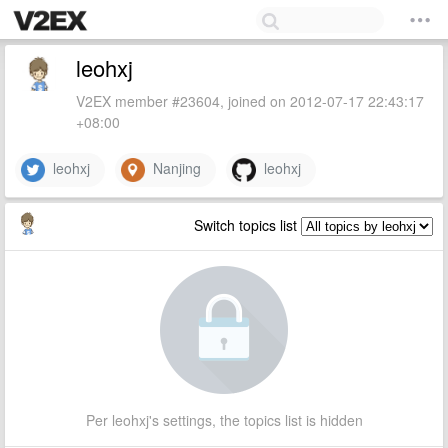
leohxj
V2EX member #23604, joined on 2012-07-17 22:43:17
+08:00
leohxj
Nanjing
leohxj
Switch topics list
Per leohxj's settings, the topics list is hidden