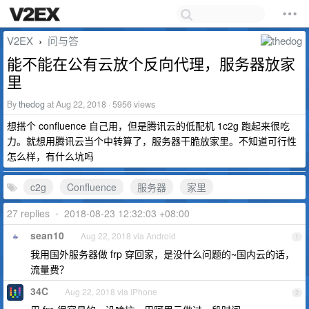
V2EX
问与答
›
能不能在公有云放个反向代理，服务器放家
里
By
thedog
at Aug 22, 2018 · 5956 views
想搭个 confluence 自己用，但是腾讯云的低配机 1c2g 跑起来很吃
力。就想用腾讯云当个中转算了，服务器干脆放家里。不知道可行性
怎么样，有什么坑吗
c2g
Confluence
服务器
家里
27 replies
•
2018-08-23 12:32:03 +08:00
sean10
Aug 22, 2018 via Android
1
我用国外服务器做 frp 穿回家，是没什么问题的~国内云的话，
流量费？
34C
Aug 22, 2018 via iPhone
2