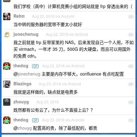
我们学校（高中）计算机竞赛小组的网站就是 frp 穿透出来的（
Rehtt
Aug 22, 2018 via Android
22
当中转的服务器的宽带不要太小就好
jonechenug
Aug 22, 2018 via Android
23
我之前就是 frp 反带家里的 NAS，后来发现自己一个人用，不如
买 virmach，一年才 35 刀，500G 的大硬盘，而且可以用国外
的免费 cdn。
thedog
Aug 22, 2018 via Android
OP
24
@
jonechenug
主要是内存不够大，confluence 有点吃配置
Blazings
Aug 23, 2018 via Android
25
我就是这样做的，缺点就是电费多
zhouyg
Aug 23, 2018
26
既然都有公有云了，为什么不直接上云？？
thedog
Aug 23, 2018 via Android
OP
27
@
zhouyg
配置高的贵，除了最低配的，都贵