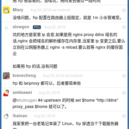
用 frp 很容易的，没啥坑，用阿里云做过一段时间
Miary
Aug 22, 2018 via Android
3
没啥问题，frp 配置在路由器上挺稳定，就是 1m 小水管难受。
slowgen
Aug 22, 2018
PRO
4
坑的地方是家里 ip 会变,如果是用 nginx proxy ddns 域名的
话,nginx 会把域名的解析缓存在内存里,当家里 ip 变更之后,要么
立刻在公网服务器上 nginx -s reload,要么就等 nginx 的缓存国
企
如果用 frp 的话,没有问题
bravecheng
Aug 22, 2018 via Android
5
frp 和 lanproxy 都可以，后者要简单些
smileawei
Aug 22, 2018
6
@
shuimugan
#4 upstream 的时候 set $home "http://ddns"
proxy_pass $home 就可以了。
ihainan
Aug 22, 2018
7
我家里把一台老笔记本装了 Linux，frp 穿透当个下载服务器