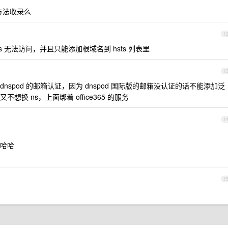
方法收录么
1
 无法访问，并且只能添加根域名到 hsts 列表里
1
nspod 的邮箱认证，因为 dnspod 国际版的邮箱没认证的话不能添加泛
换 ns，上面绑着 office365 的服务
1
哈哈
1