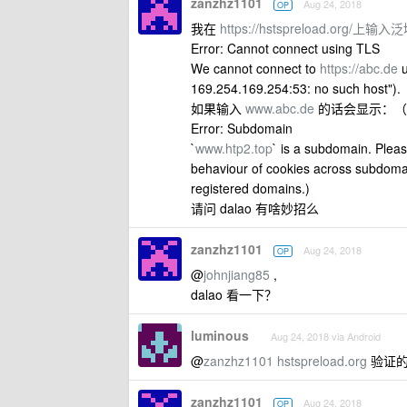
zanzhz1101
Aug 24, 2018
OP
我在
https://hstspreload.o
Error: Cannot connect using TLS
We cannot connect to
https://abc.de
u
169.254.169.254:53: no such host").
如果输入
www.abc.de
的话会显示：（
Error: Subdomain
`
www.htp2.top
` is a subdomain. Pleas
behaviour of cookies across subdomai
registered domains.)
请问 dalao 有啥妙招么
zanzhz1101
Aug 24, 2018
OP
@
johnjiang85
,
dalao 看一下？
luminous
Aug 24, 2018 via Android
@
zanzhz1101
hstspreload.org
验证的
zanzhz1101
Aug 24, 2018
OP