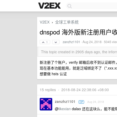
V2EX
全球工单系统
›
dnspod 海外版新注册用
zanzhz1101
·
Aug 24, 2018
· 5045 vi
1
This topic created in 2905 days ago, the inf
新注册了个账户，verify 邮箱后收不到认证邮件，测试
现在基本功能能用，就是泛域绑定不了（*.xxx.x
想要做 hsts 认证
15 replies
•
2018-08-24 22:38:06 +08:00
zanzhz1101
Aug 24, 2018
OP
@
likexian
dalao 还在这块么，能不