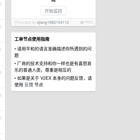
2
开始监控
Promoted by
xjiang1982154112
PRO
3
工单节点使用指南
• 请用平和的语言准确描述你所遇到的问
4
题
• 厂商的技术支持和你一样也是有喜怒哀
乐的普通人类，尊重是相互的
5
• 如果是关于 V2EX 本身的问题反馈，请
使用
反馈
节点
6
7