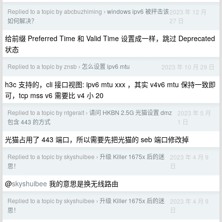
Replied to a topic by abcbuzhiming
windows ipv6 被抨击该
2023 年 12 月
›
27 日
如何解决？
给前缀 Preferred Time 和 Valid Time 设置成一样，跳过 Deprecated
状态
Replied to a topic by znsb
怎么设置 ipv6 mtu
2023 年 10 月 29 日
›
h3c 支持的，cli 接口视图: ipv6 mtu xxx ，其实 v4v6 mtu 保持一致即
可，tcp mss v6 需要比 v4 小 20
Replied to a topic by ntgeralt
请问 HKBN 2.5G 光猫设置 dmz
2023 年 5 月
›
1 日
包含 443 的方式
光猫占用了 443 端口，所以需要先把光猫的 seb 端口修改掉
Replied to a topic by skyshuibee
升级 Killer 1675x 后的迷
2023 年 4 月 9
›
日
思！
@
skyshuibee
我的意思是换无线路由
Replied to a topic by skyshuibee
升级 Killer 1675x 后的迷
2023 年 4 月 9
›
日
思！