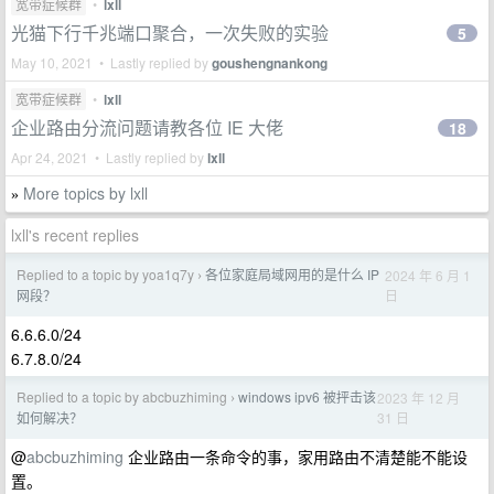
宽带症候群
•
lxll
光猫下行千兆端口聚合，一次失败的实验
5
May 10, 2021 • Lastly replied by
goushengnankong
宽带症候群
•
lxll
企业路由分流问题请教各位 IE 大佬
18
Apr 24, 2021 • Lastly replied by
lxll
More topics by lxll
»
lxll's recent replies
Replied to a topic by yoa1q7y
各位家庭局域网用的是什么 IP
2024 年 6 月 1
›
日
网段？
6.6.6.0/24
6.7.8.0/24
Replied to a topic by abcbuzhiming
windows ipv6 被抨击该
2023 年 12 月
›
31 日
如何解决？
@
abcbuzhiming
企业路由一条命令的事，家用路由不清楚能不能设
置。