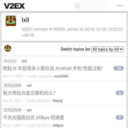
lxll
V2EX member #195090, joined on 2016-10-08 19:52:21
+08:00
Switch topics list
Android
•
lxll
想起 N 年前很多人都在说 Android 手机“性能过剩”
73
Mar 11, 2022 • Lastly replied by
noahhhh
宽带症候群
•
lxll
有大佬玩白盒交换机的么？
2
Sep 8, 2021 • Lastly replied by
fhbyljj
宽带症候群
•
lxll
千兆光猫跑出近 2Gbps 的速度
7
Aug 1, 2021 • Lastly replied by
oldgun