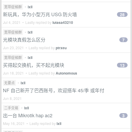
宽带症候群
•
lxll
新玩具，华为小型万兆 USG 防火墙
28
Jul 4, 2021 • Lastly replied by
lutasa43210
宽带症候群
•
lxll
光模块真假怎么区分
7
Jun 23, 2021 • Lastly replied by
ptrxeu
宽带症候群
•
lxll
买得起交换机，买不起光模块
13
Jun 18, 2021 • Lastly replied by
Autonomous
无要点
•
lxll
NF 自己新开了巴西账号，欢迎搭车 45/季 或年付
Jun 8, 2021
二手交易
•
lxll
出一台 Mikrotik hap ac2
3
May 16, 2021 • Lastly replied by
lxll