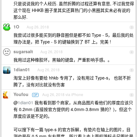
只是说说我的个人经历. 虽然折腾的过程还算有意思, 不过我觉得
这个现在 HHKB 圈子里其实还算热门的小黑圈其实未必有说的
那么好.
1O
Aug 26, 2018
3
我尝试过很多能买到的静音圈但是都不如 Type - S，最后我的处
理办法是，把 Type - S 的键轴换到了 BT 上。完美 !
sugarsalt
Aug 26, 2018
4
我用过这种橡胶环，黑轴的键盘，严重影响手感。。
1dian01
Aug 26, 2018
5
淘宝上好像有要给 hhkb 专用了，没有用过 Type-s， 也就不折
腾了，没有对比就没有伤害
Youfou
Aug 26, 2018 via iPhone
OP
6
@
1dian01
我有看到那个商家，从商品图片看他们的厚度应该只
有 0.2mm (直接按官方提供的 4.0mm-3.8mm 猜的？)，但这个
厚度应该是不足的。
可以搜下有一篇 type-s 的官方拆解，有垫片在轴上的图片，目
测也是在 0.5 mm 左右厚度。所以看上去上面的游标卡尺图片是