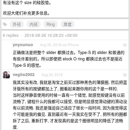
有没有这个 size 的硅胶垫。
欢迎大佬们补充更多信息。
外径
内径
Ring
厚度
6 replies
•
2018-08-26 16:28:23 +08:00
ynyounuo
Aug 26, 2018 via iPhone
1
正确做法是把整个 slider 都换过去。Type-S 的 slider 和普通的
有些许差别的，所以即使把 stock O ring 都换过去也不是接近
Type-S 的感觉。
vegito2002
Aug 26, 2018
2
我其实没有改, 我就是淘宝之前买过那种黑色的薄膜圈, 然后把蓝
牙版所有的按键都加上了, 圈看起来跟你用的这个是一样的.
当时这样静音使用的时候一直有一个错觉, 就感觉按键没有以前
流畅了, 键程什么的我都可以接受, 但是明显感觉滑动键的滑动没
有以前流畅. 我还是强迫自己适应了很长一段时间, 因为我觉得这
个可能是我的偏见. 直到最近有一天我实在受不了, 把所有的圈都
拆了之后, 重新打字, 才发现真的是这个圈很明显的降低了流畅
度.