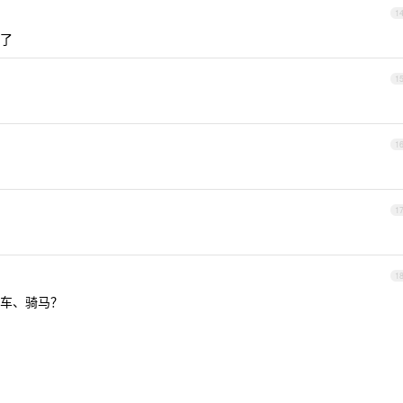
1
了
1
1
1
1
车、骑马？