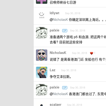
召唤师峡谷七日游
ldlywt
Sep 30, 2018
@
NicholasK
你确定深圳离上海近。。。。
palxie
Sep 30, 2018
OP
准备通两个游戏 p5 和血源, 把这两个补上
去看? 目前就这些安排
NicholasK
1
Sep 30, 2018
说错了 是离香港澳门近 坐船也行 有
Laz
Sep 30, 2018
争夺艾泽拉斯。
palxie
Sep 30, 2018
OP
@
NicholasK
香港澳门都去过了, 东莞
scalaer
Sep 30, 2018