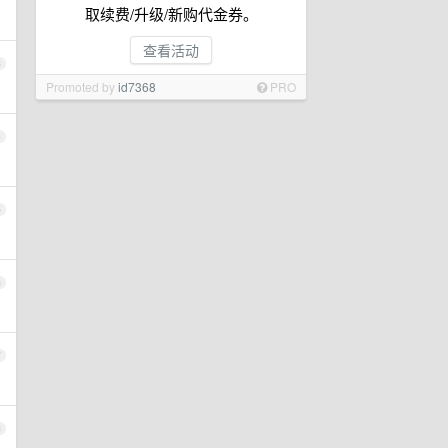
取续费/升级/新购代金券。
查看活动
3
Promoted by
id7368
PRO
4
5
6
7
8