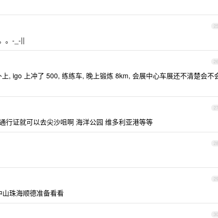
2
-_-||
2
, igo 上冲了 500, 练练车, 晚上锻炼 8km, 会展中心车展还不清楚会不
2
个通行证就可以去尖沙咀啊 海洋公园 维多利亚港等等
2
2
中山珠海顺德准备看看
3