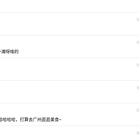
外滩呀啥的
哈哈哈哈，打算去广州逛逛美食~