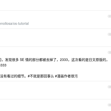
1
3
enollosa/os-tutorial
3
3
，发现很多 SE 情的部分都被去掉了，2333，这次看的是日文原版的，
333
没有看过的细节。#不就是那回事么 #漫画作者很污
3
3