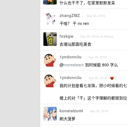
什么也干不了，在家里默默发呆
zhangZMZ
Sep 30, 2018
干啥？ 干 nv ren
fxxkgw
Sep 30, 2018 via iPhone
去潮汕那面吃美食
1yndonn3u
Sep 30, 2018
@
moresteam
到时候能 800 字么
1yndonn3u
3
Sep 30, 2018
我的计划是看七龙珠，把小时候看的七
楼上的对「干」这个字理解的都很到位
konatalzumi
Sep 30, 2018
刷大菠萝