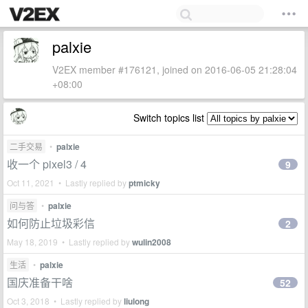
palxie
V2EX member #176121, joined on 2016-06-05 21:28:04
+08:00
Switch topics list
二手交易
•
palxie
收一个 pixel3 / 4
9
Oct 11, 2021 • Lastly replied by
ptmicky
问与答
•
palxie
如何防止垃圾彩信
2
May 18, 2019 • Lastly replied by
wulin2008
生活
•
palxie
国庆准备干啥
52
Oct 3, 2018 • Lastly replied by
liulong