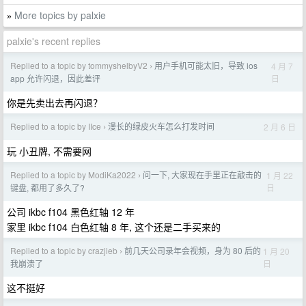
More topics by palxie
»
palxie's recent replies
Replied to a topic by tommyshelbyV2
用户手机可能太旧，导致 ios
4 月 7
›
日
app 允许闪退，因此差评
你是先卖出去再闪退？
Replied to a topic by IIce
漫长的绿皮火车怎么打发时间
2 月 6 日
›
玩 小丑牌, 不需要网
Replied to a topic by ModiKa2022
问一下, 大家现在手里正在敲击的
1 月 22
›
日
键盘, 都用了多久了?
公司 ikbc f104 黑色红轴 12 年
家里 ikbc f104 白色红轴 8 年, 这个还是二手买来的
Replied to a topic by crazjieb
前几天公司录年会视频，身为 80 后的
1 月 20
›
日
我崩溃了
这不挺好