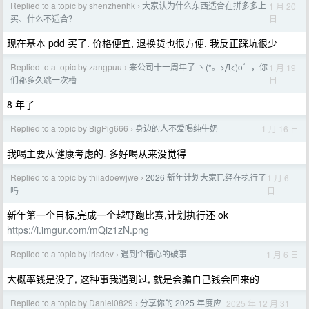
Replied to a topic by shenzhenhk
大家认为什么东西适合在拼多多上
1 月 20
›
日
买、什么不适合？
现在基本 pdd 买了. 价格便宜, 退换货也很方便, 我反正踩坑很少
Replied to a topic by zangpuu
来公司十一周年了 ヽ(*。>Д<)o゜，你
1 月 19
›
日
们都多久跳一次槽
8 年了
Replied to a topic by BigPig666
身边的人不爱喝纯牛奶
1 月 16 日
›
我喝主要从健康考虑的. 多好喝从来没觉得
Replied to a topic by thiiadoewjwe
2026 新年计划大家已经在执行了
1 月 6
›
日
吗
新年第一个目标,完成一个越野跑比赛,计划执行还 ok
https://i.imgur.com/mQiz1zN.png
Replied to a topic by irisdev
遇到个糟心的破事
1 月 6 日
›
大概率钱是没了, 这种事我遇到过, 就是会骗自己钱会回来的
Replied to a topic by Daniel0829
分享你的 2025 年度应
2025 年 12 月 31
›