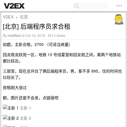
V2EX
北京
›
[北京] 后端程序员求合租
By
martifact
at Oct 15, 2018 · 4514 views
如题，主卧合租，2700 （可适当商量）
回龙观龙跃苑一区，地铁 13 号线霍营和回龙观之间，离两个地铁站
都比较近。
三居室，现在总共住了俩后端程序员，男，差不多 995，住的时间也
比较长了。
房租刚大涨过
额，图片还是不会发，点链接吧
主卧 1
主卧 2