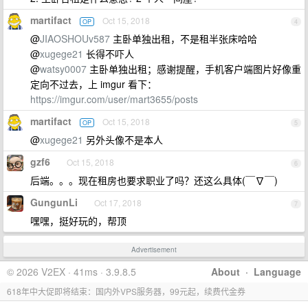
martifact
Oct 15, 2018
OP
4
@
JIAOSHOUv587
主卧单独出租，不是租半张床哈哈
@
xugege21
长得不吓人
@
watsy0007
主卧单独出租；感谢提醒，手机客户端图片好像重
定向不过去，上 imgur 看下：
https://imgur.com/user/mart3655/posts
martifact
Oct 15, 2018
OP
5
@
xugege21
另外头像不是本人
gzf6
Oct 15, 2018
6
后端。。。现在租房也要求职业了吗？还这么具体(￣∇￣)
GungunLi
Oct 17, 2018
7
嘿嘿，挺好玩的，帮顶
Advertisement
© 2026 V2EX · 41ms · 3.9.8.5
About
·
Language
618年中大促即将结束：国内外VPS服务器，99元起，续费代金券