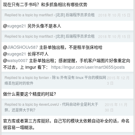
现在只有二手书吗？和多抓鱼相比有哪些优势
Replied to a topic by martifact
[北京] 后端程序员求合租
2018 年 10 月 15 日
›
@
xugege21
另外头像不是本人
Replied to a topic by martifact
[北京] 后端程序员求合租
2018 年 10 月 15 日
›
@
JIAOSHOUv587
主卧单独出租，不是租半张床哈哈
@
xugege21
长得不吓人
@
watsy0007
主卧单独出租；感谢提醒，手机客户端图片好像重定向
不过去，上 imgur 看下：
https://imgur.com/user/mart3655/posts
Replied to a topic by fonlan
除 tc 外有没有 linux 平台的模拟网
2015 年 12 月
›
3 日
络丢包延时的软件
做什么需要这个精度的时延?
Replied to a topic by 4everLoveU
代码自动补全是利大于
2015 年 11 月
›
30 日
弊，还是弊大于利？
官方库或者第三方库挺好。自己写的模块太依赖自动补全的话，命名
很容易一塌糊涂。