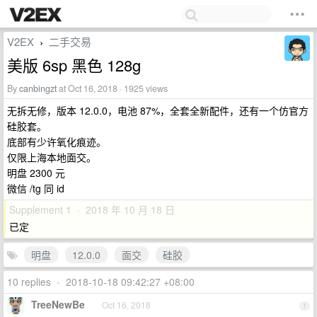
V2EX
二手交易
›
美版 6sp 黑色 128g
By
canbingzt
at Oct 16, 2018 · 1925 views
无拆无修，版本 12.0.0，电池 87%，全套全新配件，还有一个仿官方
硅胶套。
底部有少许氧化痕迹。
仅限上海本地面交。
明盘 2300 元
微信 /tg 同 id
Supplement 1 · 2018 年 10 月 18 日
已定
明盘
12.0.0
面交
硅胶
10 replies
•
2018-10-18 09:42:27 +08:00
TreeNewBe
Oct 16, 2018
1