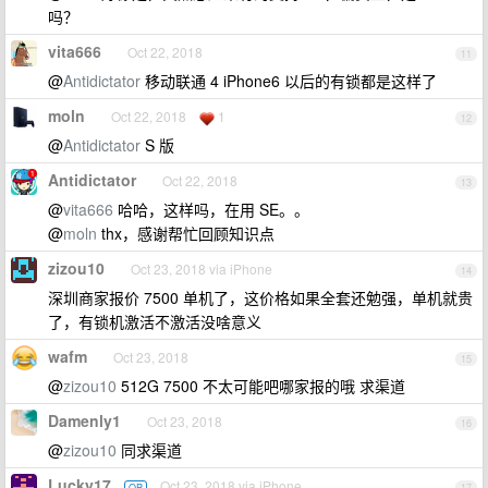
吗？
vita666
Oct 22, 2018
11
@
Antidictator
移动联通 4 iPhone6 以后的有锁都是这样了
moln
Oct 22, 2018
1
12
@
Antidictator
S 版
Antidictator
Oct 22, 2018
13
@
vita666
哈哈，这样吗，在用 SE。。
@
moln
thx，感谢帮忙回顾知识点
zizou10
Oct 23, 2018 via iPhone
14
深圳商家报价 7500 单机了，这价格如果全套还勉强，单机就贵
了，有锁机激活不激活没啥意义
wafm
Oct 23, 2018
15
@
zizou10
512G 7500 不太可能吧哪家报的哦 求渠道
Damenly1
Oct 23, 2018
16
@
zizou10
同求渠道
Lucky17
Oct 23, 2018 via iPhone
OP
17