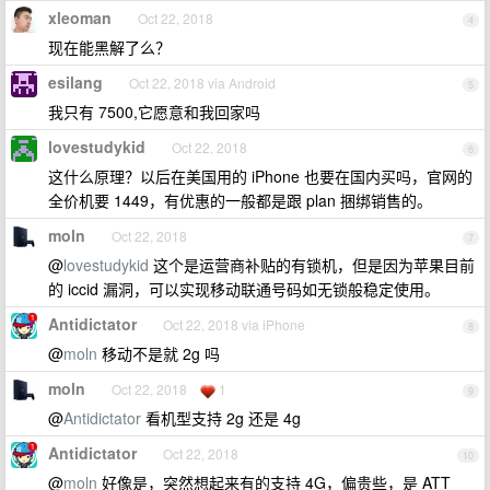
xleoman
Oct 22, 2018
4
现在能黑解了么？
esilang
Oct 22, 2018 via Android
5
我只有 7500,它愿意和我回家吗
lovestudykid
Oct 22, 2018
6
这什么原理？以后在美国用的 iPhone 也要在国内买吗，官网的
全价机要 1449，有优惠的一般都是跟 plan 捆绑销售的。
moln
Oct 22, 2018
7
@
lovestudykid
这个是运营商补贴的有锁机，但是因为苹果目前
的 iccid 漏洞，可以实现移动联通号码如无锁般稳定使用。
Antidictator
Oct 22, 2018 via iPhone
8
@
moln
移动不是就 2g 吗
moln
Oct 22, 2018
1
9
@
Antidictator
看机型支持 2g 还是 4g
Antidictator
Oct 22, 2018
10
@
moln
好像是，突然想起来有的支持 4G，偏贵些，是 ATT