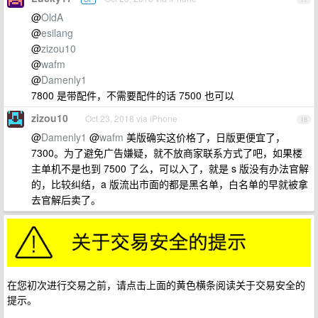
@
OldA
@
esilang
@
zizou10
@
wafm
@
Damenly1
7800 是带配件，不需要配件的话 7500 也可以
zizou10
Oct 23, 2018 via iPhone
18
@
Damenly1
@
wafm
美版确实这价格了，日版更便宜了，
7300。为了避免广告嫌疑，就不放商家联系方式了吧，如果楼
主单机不是也到 7500 了么，可以入了，就是 s 版没有办法官解
的，比较纠结，a 版流出市面的都是黑名单，白名单的早就被拿
去官解后卖了。
在您初次进行交易之前，请点击上面的黄色横条阅读关于交易安全的
提示。