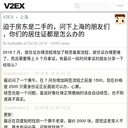
V2EX
上海
›
迫于房东是二手的，问下上海的朋友们
，你们的居住证都是怎么办的
By
huoluobo
at Oct 24, 2018 · 10565 views
2018.7 月，居住证办理流程增加了租赁备案流程，居住证办理更难
了，而且需要等上 6 个月拿证，有最近一段时间拿证的朋友分享一下
经验么？
Supplement 1 · 2018 年 10 月 26 日
最近问了一个黄牛，在 7 月份增加网签流程之前是 1500，现在价格
是 2500 只需身份证正反面就可以办，心累。
续签也是一个问题，虽说好像社保正常缴纳的话会自动续签，也不知
道真不真实。
Supplement 2 · 2018 年 11 月 12 日
更新：
最近在百度贴吧找到一个黄牛老哥，报价 2000 块，感觉这老哥人不
错，基本有问必答，可能就找他了。