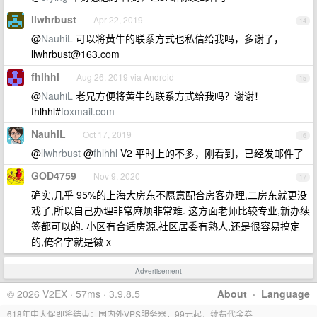
llwhrbust
Apr 22, 2019
14
@
NauhiL
可以将黄牛的联系方式也私信给我吗，多谢了，
llwhrbust@163.com
fhlhhl
Aug 26, 2019 via Android
15
@
NauhiL
老兄方便将黄牛的联系方式给我吗？谢谢！
fhlhhl#
foxmail.com
NauhiL
Oct 17, 2019
16
@
llwhrbust
@
fhlhhl
V2 平时上的不多，刚看到，已经发邮件了
GOD4759
Nov 9, 2020
17
确实,几乎 95%的上海大房东不愿意配合房客办理,二房东就更没
戏了,所以自己办理非常麻烦非常难. 这方面老师比较专业,新办续
签都可以的. 小区有合适房源,社区居委有熟人,还是很容易搞定
的,俺名字就是徽 x
Advertisement
© 2026 V2EX · 57ms · 3.9.8.5
About
·
Language
618年中大促即将结束：国内外VPS服务器，99元起，续费代金券