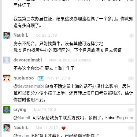
居住证了。
我是第三次办居住证，结果这次办理流程搞了一个多月。你就知
道有多麻烦了。
NauhiL
Oct 28, 2018
9
房东不配合，只能找黄牛，没有其他可选择余地
我 5 月份找黄牛办的闵行区的，下个月月底满 6 月去领证
devotenimabi
Nov 14, 2018 via Android
10
不办这个会怎样 要去上海工作了
huoluobo
Nov 14, 2018
OP
11
@
devotenimabi
单身不确定留上海的话不办没什么影响。居住
证可以积分方便小孩子上学，还有转上海户口考驾照啥的，估计
你暂时也用不到。
crying
Nov 20, 2018
12
@
NauhiL
可以私给我黄牛联系方式吗，多谢了，kaisol#
qq.com
NauhiL
Mar 11, 2019
1
13
@
crying
不好意思才看到，已经给你发邮件了