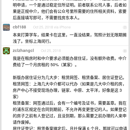
明申请，一个是通过稳定住所证明。前者联系公司人事，后者如
果是正规中介，他们会有公众号里所需要的住所相关资料，索要
后直接填写即可，不需要找房东本人。
cbf188
Oct 25, 2018 via iPhone
7
本来打算学车，结果卡在这里，一直没结果，驾照计划无限期搁
浅了。坐标上海闵行。
zclzhangcl
Oct 25, 2018
8
我是在租房时和中介要求必须能办居住证，没有额外收费。中介
费给了一个月房租的 50%（某家）。
新版办居住证分为几大步：租赁网签、租赁备案、居住证登记。
租赁网签：上海几大中介都可以代办（如果是几大中介租的房，
房产中心不接受现场办理，链家、中原、太平洋，好像是这 3
家）
租赁备案：网签通过后，会有一个编号及证书，需要盖章。我在
的浦东区规定在合同到期前，不允许再变更登记的人。如果登记
的房子之前有人登记过，且没到期，那么需要之前办理的人来申
请作废掉。
居住证登记：租赁备案搞定后，且社保满 6 个月，那就可以申请