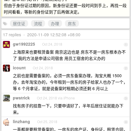
但由于身份证过期的原因，新身份证还要一段时间到手上，再找一段
时间看看，等新的身份证到了后再做决定。
居住证
流程
办理
房东
17 replies
•
2020-11-09 12:52:08 +08:00
gw1992225
Oct 24, 2018
1
上海原来也要租赁备案 南京这边也是 房东不是一房东根本办不
了 我的方法是申请公司宿舍 用员工宿舍的名义办的
icount
Oct 24, 2018
2
之前也是需要备案的，必须一房东备案办理，淘宝大概 1500
办，去年淘宝办的，今年租到一房东的房子给家人也办了一个，
等 6 个月拿证，就是说备案时租期必须还剩 6 月以上
pwstrick
Oct 24, 2018 via iPhone
3
找有房子的挂靠一下，只要申请好了，半年后居住证就能办下
来。
linzhang
Oct 25, 2018
4
一直都是要租赁备案的，一房东的房产证、身份证，租赁合同，