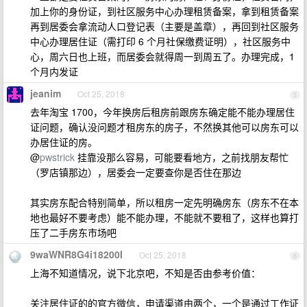
加上你的身份证，到社区服务中心办理租赁备案，拿到租赁备案
再到居委会拿流动人口登记表（主要是盖章），再回到社区服务
中心办理居住证（需打印 6 个月社保缴费证明），社区服务中
心，周六日也上班，而居委会就得周一到周五了。办理完成，1
个月内发证
jeanim
Oct 25, 2018
5
去年淘宝 1700，今年换房后租房前跟房东确定能不能办理居住
证问题，确认没问题才租房东的房子，不然换其他可以房东可以
办居住证的房。
@
pwstrick
挂靠没那么容易，可能要看地方，之前找朋友帮忙
（罗店镇那边），居委会一定要查你是否住在那边
其实房东配合特别简单，所以租房一定先明确房东（房东不在本
地也最好不要考虑）能不能办理，不能就不要租了，这样也算打
压了二手房东市场吧
9waWNR8G4i18200I
Oct 25, 2018
6
上海不知道情况，说下北京吧，不知是否由参考价值：
关注居住证的的官方微信，申请渠道由两个，一个是通过工作证