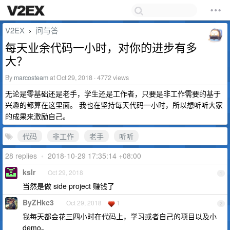
V2EX
问与答
›
每天业余代码一小时，对你的进步有多
大？
By
marcosteam
at Oct 29, 2018 · 4772 views
无论是零基础还是老手，学生还是工作者，只要是非工作需要的基于
兴趣的都算在这里面。 我也在坚持每天代码一小时，所以想听听大家
的成果来激励自己。
代码
非工作
老手
听听
28 replies
•
2018-10-29 17:35:14 +08:00
kslr
Oct 29, 2018
1
当然是做 side project 赚钱了
ByZHkc3
Oct 29, 2018
1
2
我每天都会花三四小时在代码上，学习或者自己的项目以及小
demo。