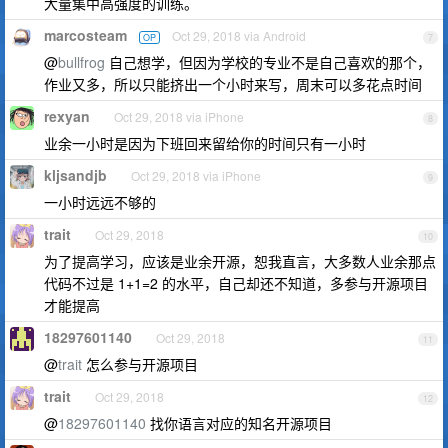
大量集中高强度的训练。
marcosteam
Oct 29, 2018 via Android
OP
7
@
bullfrog
自己想学，但因为学校的专业不是自己喜欢的那个，
作业又多，所以只能挤出一个小时来写，周末可以多花点时间
rexyan
Oct 29, 2018 via iPhone
8
业余一小时是因为下班回来留给你的时间只有一小时
kljsandjb
Oct 29, 2018 via iPhone
9
一小时远远不够的
trait
Oct 29, 2018
10
为了提高学习，应该是业余开源，恕我直言，大多数人业余那点
代码不过是 1+1=2 的水平，自己却还不知道，多参与开源项目
才能提高
18297601140
Oct 29, 2018
11
@
trait
怎么参与开源项目
trait
Oct 29, 2018
12
@
18297601140
找你语言对应的知名开源项目