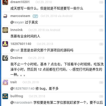
dream10201
Oct 29, 2018
13
成天想写一些什么，但是就是不知道要写一些什么
marcosteam
Oct 29, 2018 via Android
OP
14
@
rexyan
过于真实
innoink
Oct 29, 2018 via Android
15
羡慕有业余时间的人
18297601140
Oct 29, 2018
16
@
trait
意思是去研究那个开源项目的源码吗
Desiree
Oct 29, 2018
17
我不止一个小时呃，基本 7 点左右，下班看半小时视频，吃饭洗
澡半小时，然后到 12 点前都在打代码，-.-感觉打代码是养生的
一种。。。
trait
Oct 29, 2018
18
@
18297601140
修 bug，差不多
bullfrog
Oct 29, 2018
19
@
marcosteam
学校要是有第二学位那就赶紧学一个，要不以后