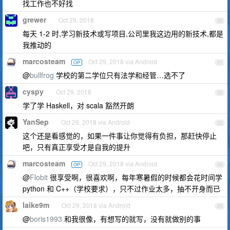
找工作也不好找
grewer
Oct 29, 2018
20
每天 1-2 时,学习新技术或写项目,公司里我这边用的新技术,都是
我推动的
marcosteam
Oct 29, 2018 via Android
OP
21
@
bullfrog
学校的第二学位只有法学和经管…选不了
cyspy
Oct 29, 2018
22
学了学 Haskell，对 scala 豁然开朗
YanSep
Oct 29, 2018 via Android
23
这个还是看感觉的，如果一件事让你觉得有负担，那赶快停止
吧，只有真正享受才是自我的提升
marcosteam
Oct 29, 2018 via Android
OP
24
@
Flobit
很享受啊，很喜欢啊，每年寒暑假的时候都会花时间学
python 和 C++（学校要求），只不过作业太多，抽不开身而已
laike9m
Oct 29, 2018 via Android
25
@
boris1993
和我很像，有想写的就写，没有就做别的事