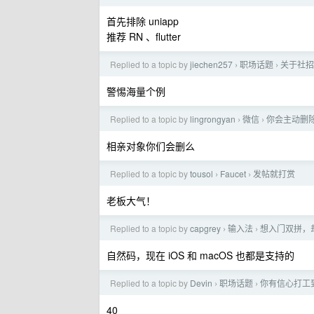
首先排除 uniapp
推荐 RN 、flutter
Replied to a topic by
jiechen257
职场话题
关于社招
›
›
警惕海量个例
Replied to a topic by
lingrongyan
微信
你会主动删
›
›
相亲对象你们会删么
Replied to a topic by
tousol
Faucet
发帖就打赏
›
›
老板大气！
Replied to a topic by
capgrey
输入法
想入门双拼，
›
›
自然码，现在 iOS 和 macOS 也都是支持的
Replied to a topic by
Devin
职场话题
你有信心打工
›
›
40