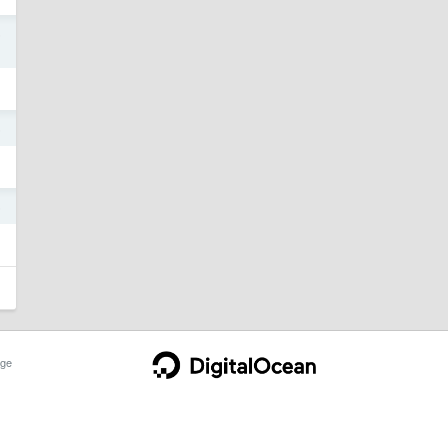
5
5
5
ge