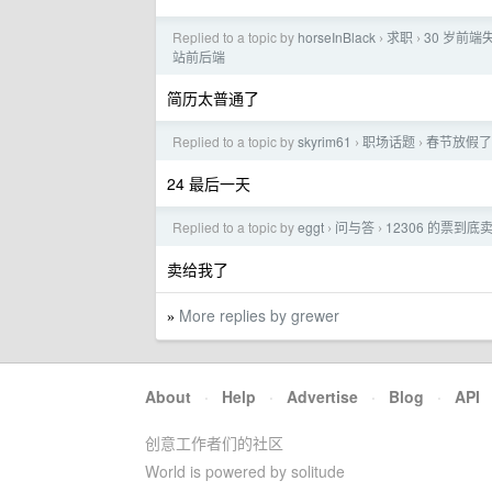
Replied to a topic by
horseInBlack
求职
30 岁前
›
›
站前后端
简历太普通了
Replied to a topic by
skyrim61
职场话题
春节放假了
›
›
24 最后一天
Replied to a topic by
eggt
问与答
12306 的票到
›
›
卖给我了
More replies by grewer
»
About
·
Help
·
Advertise
·
Blog
·
API
创意工作者们的社区
World is powered by solitude