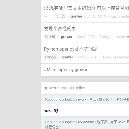
求助,有哪些富文本编辑器,可以上传背景图片
1
问与答
•
grewer
•
Jul 15, 2019
• Lastly repl
发现个奇怪的事
程序员
•
grewer
•
Jun 8, 2018
• Lastly replied by
Python openpyxl 样式问题
Python
•
grewer
•
Mar 28, 2018
• Lastly replied b
More topics by grewer
»
grewer's recent replies
Replied to a topic by
rwalk
生活
脚走废了，有鞋子
›
›
hoka 的
Replied to a topic by
lvxiaomao
程序员
对于 Java
›
›
编程语言？