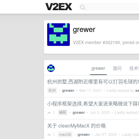
grewer
V2EX member #302190, joined on
grewer
提问
技术
杭州拱墅,西湖附近哪里有可以打羽毛球的地
杭州
•
grewer
•
Mar 17, 2021
• Lastly replied by
s
小程序框架选择,希望大家进来略微说下踩
1
编程
•
grewer
•
Jun 5, 2020
• Lastly replied
关于 cleanMyMacX 的价格
1
macOS
•
grewer
•
Jan 27, 2020
• Lastly rep